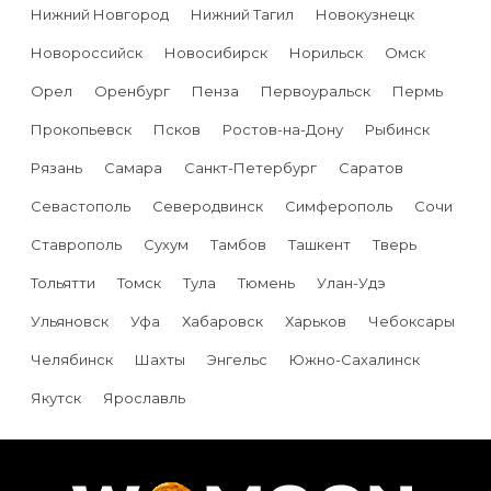
Нижний Новгород
Нижний Тагил
Новокузнецк
Новороссийск
Новосибирск
Норильск
Омск
Орел
Оренбург
Пенза
Первоуральск
Пермь
Прокопьевск
Псков
Ростов-на-Дону
Рыбинск
Рязань
Самара
Санкт-Петербург
Саратов
Севастополь
Северодвинск
Симферополь
Сочи
Ставрополь
Сухум
Тамбов
Ташкент
Тверь
Тольятти
Томск
Тула
Тюмень
Улан-Удэ
Ульяновск
Уфа
Хабаровск
Харьков
Чебоксары
Челябинск
Шахты
Энгельс
Южно-Сахалинск
Якутск
Ярославль