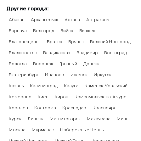
Другие города:
Абакан
Архангельск
Астана
Астрахань
Барнаул
Белгород
Бийск
Бишкек
Благовещенск
Братск
Брянск
Великий Новгород
Владивосток
Владикавказ
Владимир
Волгоград
Вологда
Воронеж
Грозный
Донецк
Екатеринбург
Иваново
Ижевск
Иркутск
Казань
Калининград
Калуга
Каменск-Уральский
Кемерово
Киев
Киров
Комсомольск-на-Амуре
Королев
Кострома
Краснодар
Красноярск
Курск
Липецк
Магнитогорск
Махачкала
Минск
Москва
Мурманск
Набережные Челны
Нижний Новгород
Нижний Тагил
Новокузнецк