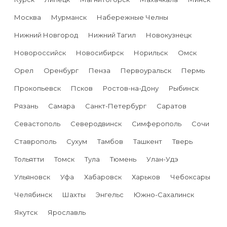
Москва
Мурманск
Набережные Челны
Нижний Новгород
Нижний Тагил
Новокузнецк
Новороссийск
Новосибирск
Норильск
Омск
Орел
Оренбург
Пенза
Первоуральск
Пермь
Прокопьевск
Псков
Ростов-на-Дону
Рыбинск
Рязань
Самара
Санкт-Петербург
Саратов
Севастополь
Северодвинск
Симферополь
Сочи
Ставрополь
Сухум
Тамбов
Ташкент
Тверь
Тольятти
Томск
Тула
Тюмень
Улан-Удэ
Ульяновск
Уфа
Хабаровск
Харьков
Чебоксары
Челябинск
Шахты
Энгельс
Южно-Сахалинск
Якутск
Ярославль