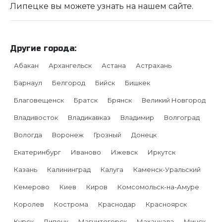
Липецке вы можете узнать на нашем сайте.
Другие города:
Абакан
Архангельск
Астана
Астрахань
Барнаул
Белгород
Бийск
Бишкек
Благовещенск
Братск
Брянск
Великий Новгород
Владивосток
Владикавказ
Владимир
Волгоград
Вологда
Воронеж
Грозный
Донецк
Екатеринбург
Иваново
Ижевск
Иркутск
Казань
Калининград
Калуга
Каменск-Уральский
Кемерово
Киев
Киров
Комсомольск-на-Амуре
Королев
Кострома
Краснодар
Красноярск
Курск
Липецк
Магнитогорск
Махачкала
Минск