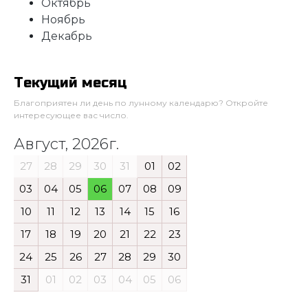
Октябрь
Ноябрь
Декабрь
Текущий месяц
Благоприятен ли день по лунному календарю? Откройте
интересующее вас число.
Август, 2026г.
27
28
29
30
31
01
02
03
04
05
06
07
08
09
10
11
12
13
14
15
16
17
18
19
20
21
22
23
24
25
26
27
28
29
30
31
01
02
03
04
05
06