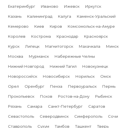
Екатеринбург
Иваново
Ижевск
Иркутск
Казань
Калининград
Калуга
Каменск-Уральский
Кемерово
Киев
Киров
Комсомольск-на-Амуре
Королев
Кострома
Краснодар
Красноярск
Курск
Липецк
Магнитогорск
Махачкала
Минск
Москва
Мурманск
Набережные Челны
Нижний Новгород
Нижний Тагил
Новокузнецк
Новороссийск
Новосибирск
Норильск
Омск
Орел
Оренбург
Пенза
Первоуральск
Пермь
Прокопьевск
Псков
Ростов-на-Дону
Рыбинск
Рязань
Самара
Санкт-Петербург
Саратов
Севастополь
Северодвинск
Симферополь
Сочи
Ставрополь
Сухум
Тамбов
Ташкент
Тверь