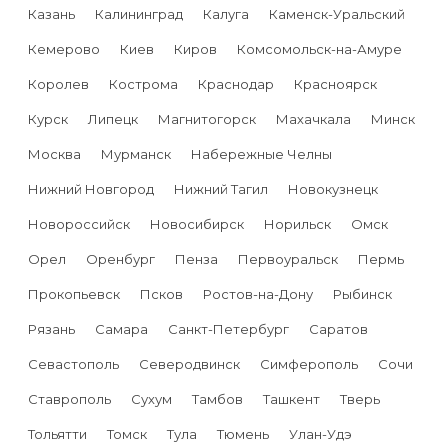
Казань
Калининград
Калуга
Каменск-Уральский
Кемерово
Киев
Киров
Комсомольск-на-Амуре
Королев
Кострома
Краснодар
Красноярск
Курск
Липецк
Магнитогорск
Махачкала
Минск
Москва
Мурманск
Набережные Челны
Нижний Новгород
Нижний Тагил
Новокузнецк
Новороссийск
Новосибирск
Норильск
Омск
Орел
Оренбург
Пенза
Первоуральск
Пермь
Прокопьевск
Псков
Ростов-на-Дону
Рыбинск
Рязань
Самара
Санкт-Петербург
Саратов
Севастополь
Северодвинск
Симферополь
Сочи
Ставрополь
Сухум
Тамбов
Ташкент
Тверь
Тольятти
Томск
Тула
Тюмень
Улан-Удэ