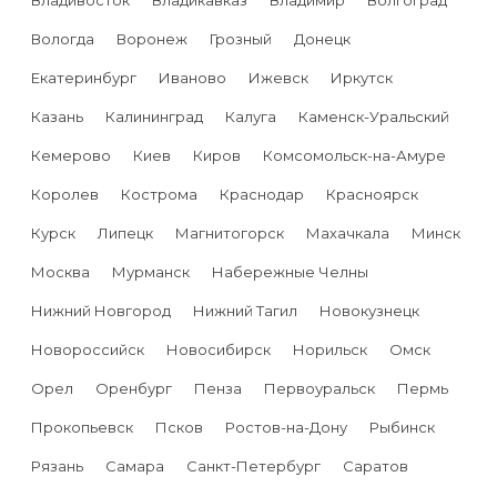
Владивосток
Владикавказ
Владимир
Волгоград
Вологда
Воронеж
Грозный
Донецк
Екатеринбург
Иваново
Ижевск
Иркутск
Казань
Калининград
Калуга
Каменск-Уральский
Кемерово
Киев
Киров
Комсомольск-на-Амуре
Королев
Кострома
Краснодар
Красноярск
Курск
Липецк
Магнитогорск
Махачкала
Минск
Москва
Мурманск
Набережные Челны
Нижний Новгород
Нижний Тагил
Новокузнецк
Новороссийск
Новосибирск
Норильск
Омск
Орел
Оренбург
Пенза
Первоуральск
Пермь
Прокопьевск
Псков
Ростов-на-Дону
Рыбинск
Рязань
Самара
Санкт-Петербург
Саратов