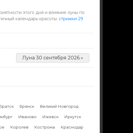
иятности этого дня и влияние луны по
гичный календарь красоты:
стрижки 29
Луна 30 сентября 2026 »
Братск
Брянск
Великий Новгород
инбург
Иваново
Ижевск
Иркутск
ре
Королев
Кострома
Краснодар