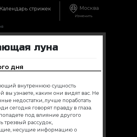
Москва
Календарь стрижек
Изменить
ря
ающая луна
ого дня
жающий внутреннюю сущность
й вы узнаете, каким они видят вас. Не
нные недостатки, лучше поработать
и сегодня говорят правду в глаза.
о попадете под влияние другого
ь трезвый рассудок,
ещие, несущие информацию о