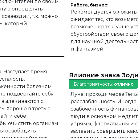
сключителен по своим
Работа, бизнес:
чную определять
Рекомендуется отложить
созвездии, т.к. можно
ожидают тех, кто возьмет
ь, который
возможен крах. Лучше ус
обустройством своего до
для научной деятельност
и фантазией.
. Наступает время
Влияние знака Зод
сталость,
Благоприятность:
отлично
рженности болезням.
 не подвергайте себя
Луна, проходя через Тель
я вылечиваются с
расслабленность. Иногда
ь. Хорошо в третью
озабоченность финансов
найти себе
люди в основном медлите
 бы очистить организм
упрямы, флегматичны и с
бы освободить
заставить совершить како