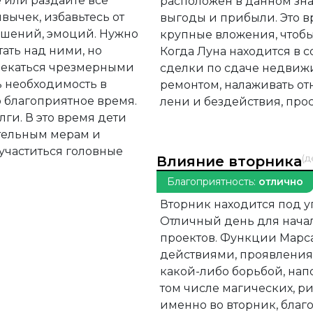
 или раздайте все
расположен в данном зна
вычек, избавьтесь от
выгоды и прибыли. Это в
ношений, эмоций. Нужно
крупные вложения, чтобы
ать над ними, но
Когда Луна находится в 
влекаться чрезмерными
сделки по сдаче недвижи
ь необходимость в
ремонтом, налаживать от
о благоприятное время.
лени и бездействия, прос
лги. В это время дети
тельным мерам и
участиться головные
(д
Влияние вторника
Благоприятность:
отлично
Вторник находится под у
Отличный день для нача
проектов. Функции Марс
действиями, проявления 
какой-либо борьбой, напо
том числе магических, р
именно во вторник, благ