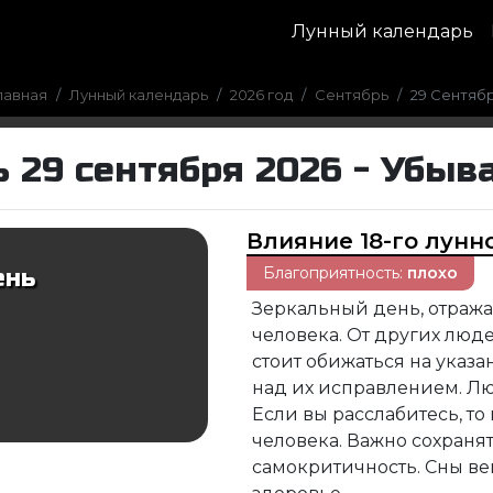
Лунный календарь
лавная
Лунный календарь
2026 год
Сентябрь
29 Сентяб
 29 сентября 2026 - Убыв
Влияние 18-го лунн
Благоприятность:
плохо
ень
Зеркальный день, отра
человека. От других люде
стоит обижаться на указа
над их исправлением. Люд
Если вы расслабитесь, т
человека. Важно сохранят
самокритичность. Сны в