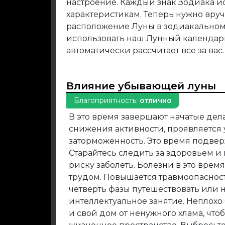
настроение. Каждый знак Зодиака и
характеристикам. Теперь нужно вру
расположение Луны в зодиакальном 
использовать наш Лунный календар
автоматически рассчитает все за вас.
Влияние убывающей луны
Благоприятность:
отлично
В это время завершают начатые дела
снижения активности, проявляется у
заторможенность. Это время подве
Старайтесь следить за здоровьем и
риску заболеть. Болезни в это врем
трудом. Повышается травмоопасност
четверть фазы путешествовать или 
интеллектуальное занятие. Неплохо
и свой дом от ненужного хлама, что