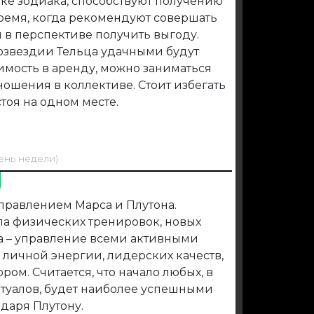
ке зодиака, способствуют получению
ремя, когда рекомендуют совершать
 в перспективе получить выгоду.
созвездии Тельца удачными будут
мость в аренду, можно заниматься
ношения в коллективе. Стоит избегать
тоя на одном месте.
ень недели)
правлением Марса и Плутона.
ла физических тренировок, новых
а – управление всеми активными
личной энергии, лидерских качеств,
ром. Считается, что начало любых, в
итуалов, будет наиболее успешными
одаря Плутону.