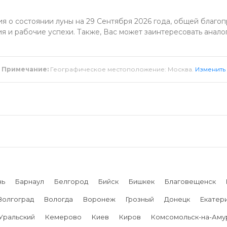
 о состоянии луны на 29 Сентября 2026 года, общей благопр
я и рабочие успехи. Также, Вас может заинтересовать анало
Примечание:
Географическое местоположение: Москва.
Изменить
нь
Барнаул
Белгород
Бийск
Бишкек
Благовещенск
Волгоград
Вологда
Воронеж
Грозный
Донецк
Екатер
Уральский
Кемерово
Киев
Киров
Комсомольск-на-Аму