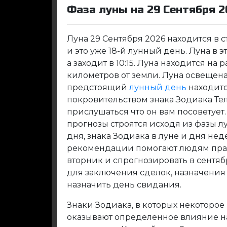
Фаза луны на 29 Сентября 2
Луна 29 Сентября 2026 находится в
и это уже 18-й лунный день. Луна в эт
а заходит в 10:15. Луна находится на 
километров от земли. Луна освещена 
предстоящий
лунный день
находитс
покровительством знака Зодиака Те
прислушаться что он вам посоветуе
прогнозы строятся исходя из фазы л
дня, знака Зодиака в луне и дня не
рекомендации помогают людям прав
вторник и спрогнозировать в сентя
для заключения сделок, назначения
назначить день свидания.
Знаки Зодиака, в которых некоторое
оказывают определенное влияние на