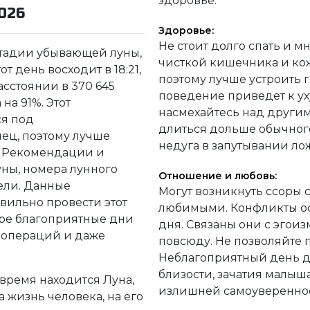
здоровье.
026
Здоровье:
Не стоит долго спать и м
 стадии убывающей луны,
чисткой кишечника и кож
от день восходит в 18:21,
поэтому лучше устроить 
расстоянии в 370 645
поведение приведет к у
на 91%. Этот
насмехайтесь над други
я под
длиться дольше обычного
лец, поэтому лучше
недуга в запутывании л
т. Рекомендации и
уны, номера лунного
Отношение и любовь:
дели. Данные
Могут возникнуть ссоры
ильно провести этот
любимыми. Конфликты ос
бре благоприятные дни
дня. Связаны они с эго
 операций и даже
повсюду. Не позволяйте 
Неблагоприятный день д
близости, зачатия малыша
 время находится Луна,
излишней самоуверенно
 жизнь человека, на его