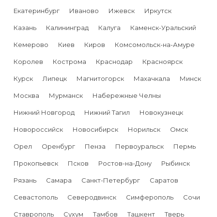
Екатеринбург
Иваново
Ижевск
Иркутск
Казань
Калининград
Калуга
Каменск-Уральский
Кемерово
Киев
Киров
Комсомольск-на-Амуре
Королев
Кострома
Краснодар
Красноярск
Курск
Липецк
Магнитогорск
Махачкала
Минск
Москва
Мурманск
Набережные Челны
Нижний Новгород
Нижний Тагил
Новокузнецк
Новороссийск
Новосибирск
Норильск
Омск
Орел
Оренбург
Пенза
Первоуральск
Пермь
Прокопьевск
Псков
Ростов-на-Дону
Рыбинск
Рязань
Самара
Санкт-Петербург
Саратов
Севастополь
Северодвинск
Симферополь
Сочи
Ставрополь
Сухум
Тамбов
Ташкент
Тверь