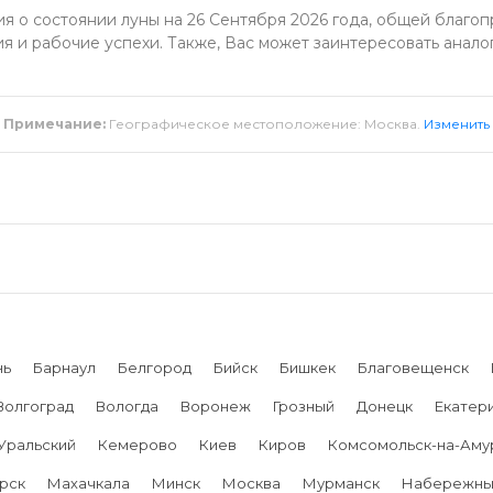
 о состоянии луны на 26 Сентября 2026 года, общей благопр
я и рабочие успехи. Также, Вас может заинтересовать анало
Примечание:
Географическое местоположение: Москва.
Изменить
нь
Барнаул
Белгород
Бийск
Бишкек
Благовещенск
Волгоград
Вологда
Воронеж
Грозный
Донецк
Екатер
Уральский
Кемерово
Киев
Киров
Комсомольск-на-Аму
рск
Махачкала
Минск
Москва
Мурманск
Набережны