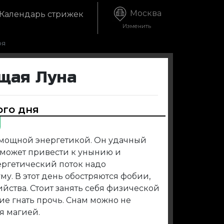
Москва
Календарь стрижек
Изменить
ря
ущая Луна
ого дня
мощной энергетикой. Он удачный
о может привести к унынию и
ргетический поток надо
у. В этот день обостряются фобии,
йства. Стоит занять себя физической
ние гнать прочь. Снам можно не
я магией.