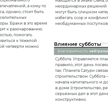
эмоционального
находится в знаке Овна,
впечатлений, а кому-то
неординарных решений и
, однако, стоит быть
могут быть слишком нете
еселительных
избегать ссор и конфликт
юры. Браки в это время
необдуманных поступков
дят к разочарованию.
остью, помогать
овиться к тяжелой
(де
Влияние субботы
той четверти можно
Благоприятность:
нейтраль
Суббота. Управляется пла
правило, этот день посв
так. Планета Сатурн связ
строительством. Суббота
начала капитального и д
в доме (строительство, р
серьёзных дел в этот де
конструктивно.