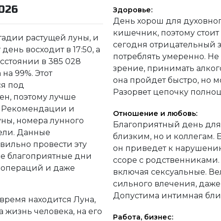
026
Здоровье:
День хорош для духовно
кишечник, поэтому стоит 
стадии растущей луны, и
сегодня отрицательный з
 день восходит в 17:50, а
потреблять умеренно. Не
асстоянии в 385 028
зрение, принимать алкого
на 99%. Этот
она пройдет быстро, но 
я под
Разорвет цепочку полно
ен, поэтому лучше
т. Рекомендации и
Отношение и любовь:
уны, номера лунного
Благоприятный день для 
дели. Данные
близким, но и коллегам. 
ильно провести эту
он приведет к нарушени
бре благоприятные дни
ссоре с родственниками
 операций и даже
включая сексуальные. В
сильного влечения, даже
Допустима интимная близ
 время находится Луна,
 жизнь человека, на его
Работа, бизнес: