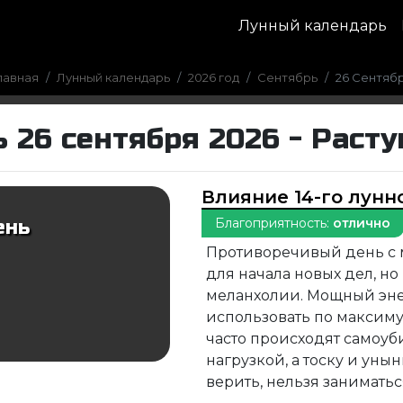
Лунный календарь
лавная
Лунный календарь
2026 год
Сентябрь
26 Сентяб
 26 сентября 2026 - Раст
Влияние 14-го лунн
Благоприятность:
отлично
ень
Противоречивый день с 
для начала новых дел, н
меланхолии. Мощный эне
использовать по максимум
часто происходят самоуби
нагрузкой, а тоску и уны
верить, нельзя заниматьс