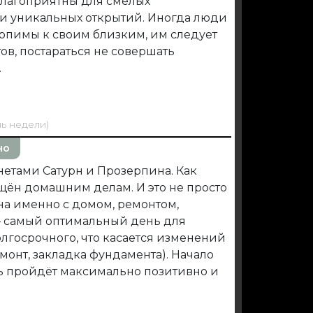
 благоприятны для смелых
 уникальных открытий. Иногда люди
рпимы к своим близким, им следует
ов, постараться не совершать
.
нь недели)
но
нетами Сатурн и Прозерпина. Как
ящён домашним делам. И это не просто
ана именно с домом, ремонтом,
 – самый оптимальный день для
олгосрочного, что касается изменений
емонт, закладка фундамента). Начало
нь пройдёт максимально позитивно и