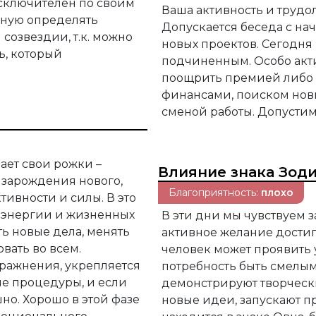
сключителен по своим
Ваша активность и трудо
чную определять
Допускается беседа с нач
созвездии, т.к. можно
новых проектов. Сегодня
ь, который
подчиненным. Особо акт
поощрить премией либо
финансами, поиском нов
сменой работы. Допусти
ает свои рожки –
Влияние знака Зод
 зарождения нового,
Благоприятность:
плохо
тивности и силы. В это
 энергии и жизненных
В эти дни мы чувствуем 
ть новые дела, менять
активное желание достиг
овать во всем.
человек может проявить 
ражнения, укрепляется
потребность быть смелы
е процедуры, и если
демонстрируют творчески
но. Хорошо в этой фазе
новые идеи, запускают пр