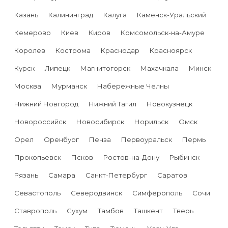
Казань
Калининград
Калуга
Каменск-Уральский
Кемерово
Киев
Киров
Комсомольск-на-Амуре
Королев
Кострома
Краснодар
Красноярск
Курск
Липецк
Магнитогорск
Махачкала
Минск
Москва
Мурманск
Набережные Челны
Нижний Новгород
Нижний Тагил
Новокузнецк
Новороссийск
Новосибирск
Норильск
Омск
Орел
Оренбург
Пенза
Первоуральск
Пермь
Прокопьевск
Псков
Ростов-на-Дону
Рыбинск
Рязань
Самара
Санкт-Петербург
Саратов
Севастополь
Северодвинск
Симферополь
Сочи
Ставрополь
Сухум
Тамбов
Ташкент
Тверь