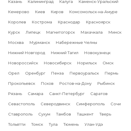
Казань
Калининград
Калуга
Каменск-Уральский
Кемерово
Киев
Киров
Комсомольск-на-Амуре
Королев
Кострома
Краснодар
Красноярск
Курск
Липецк
Магнитогорск
Махачкала
Минск
Москва
Мурманск
Набережные Челны
Нижний Новгород
Нижний Тагил
Новокузнецк
Новороссийск
Новосибирск
Норильск
Омск
Орел
Оренбург
Пенза
Первоуральск
Пермь
Прокопьевск
Псков
Ростов-на-Дону
Рыбинск
Рязань
Самара
Санкт-Петербург
Саратов
Севастополь
Северодвинск
Симферополь
Сочи
Ставрополь
Сухум
Тамбов
Ташкент
Тверь
Тольятти
Томск
Тула
Тюмень
Улан-Удэ