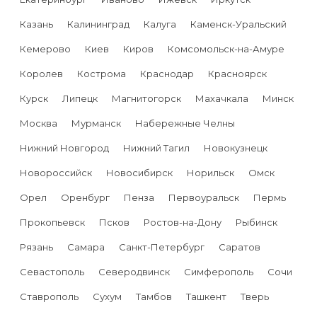
Казань
Калининград
Калуга
Каменск-Уральский
Кемерово
Киев
Киров
Комсомольск-на-Амуре
Королев
Кострома
Краснодар
Красноярск
Курск
Липецк
Магнитогорск
Махачкала
Минск
Москва
Мурманск
Набережные Челны
Нижний Новгород
Нижний Тагил
Новокузнецк
Новороссийск
Новосибирск
Норильск
Омск
Орел
Оренбург
Пенза
Первоуральск
Пермь
Прокопьевск
Псков
Ростов-на-Дону
Рыбинск
Рязань
Самара
Санкт-Петербург
Саратов
Севастополь
Северодвинск
Симферополь
Сочи
Ставрополь
Сухум
Тамбов
Ташкент
Тверь