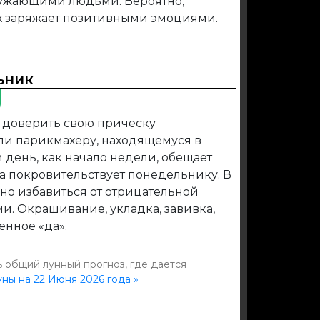
ружающими людьми. Вероятно,
ах заряжает позитивными эмоциями.
ьник
 доверить свою прическу
ли парикмахеру, находящемуся в
 день, как начало недели, обещает
а покровительствует понедельнику. В
жно избавиться от отрицательной
и. Окрашивание, укладка, завивка,
енное «да».
 общий лунный прогноз, где дается
уны на 22 Июня 2026 года »