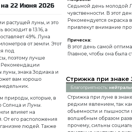
на 22 Июня 2026
Седьмой день молодой Л
чувственности. В этот д
Рекомендуется окраска в
ии растущей луны, и это
привлекут внимание про
 восходит в 13:16, а
составляет 49%. Луна
Прическа:
илометров от земли. Этот
В этот день самой оптим
я под
Главное, чтобы она была 
сы, поэтому лучше
т. Рекомендации
ы луны, знака Зодиака и
Стрижка при знаке 
ожет вам хорошо
онедельник.
Благоприятность:
нейтраль
Стрижка при луне в знак
м природы, которые, в
редким явлением, так ка
 Солнца и Луны.
объемности и пышности п
мли влияет на
волшебным образом разви
. От его расположения
прочему, сильны социаль
ганизме людей. Также