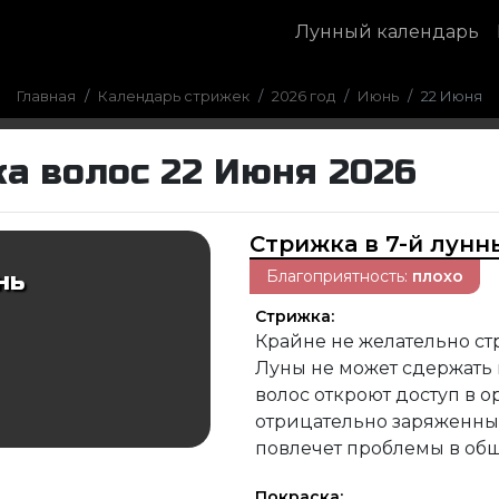
Лунный календарь
Главная
Календарь стрижек
2026 год
Июнь
22 Июня
ка волос 22 Июня 2026
Стрижка в 7-й лунн
Благоприятность:
плохо
нь
Стрижка:
Крайне не желательно стр
Луны не может сдержать 
волос откроют доступ в 
отрицательно заряженных
повлечет проблемы в об
Покраска: