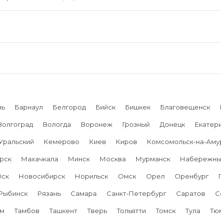
нь
Барнаул
Белгород
Бийск
Бишкек
Благовещенск
Волгоград
Вологда
Воронеж
Грозный
Донецк
Екатер
Уральский
Кемерово
Киев
Киров
Комсомольск-на-Аму
рск
Махачкала
Минск
Москва
Мурманск
Набережны
йск
Новосибирск
Норильск
Омск
Орел
Оренбург
Рыбинск
Рязань
Самара
Санкт-Петербург
Саратов
С
ум
Тамбов
Ташкент
Тверь
Тольятти
Томск
Тула
Тю