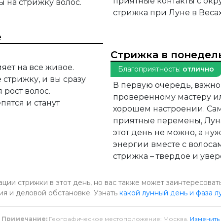
приятные контакты с ок
 на стрижку волос.
стрижка при Луне в Вес
е
Стрижка в понедел
яет на все живое.
Благоприятность:
отлично
 стрижку, и вы сразу
В первую очередь, важно
 рост волос.
проверенному мастеру и
пятся и станут
хорошем настроении. Сам
приятные перемены, Лун
этот день не можно, а ну
энергии вместе с волосам
стрижка – твердое и увер
ии стрижки в этот день, но вас также может заинтересовать
ия и деловой обстановке. Узнать
какой лунный день и фаза л
Примечание:
Географическое местоположение: Москва.
Изменить