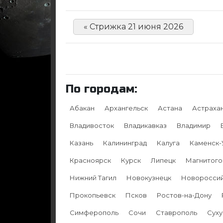
« Стрижка 21 июня 2026
По городам:
Абакан
Архангельск
Астана
Астраха
Владивосток
Владикавказ
Владимир
Казань
Калининград
Калуга
Каменск-
Красноярск
Курск
Липецк
Магнитого
Нижний Тагил
Новокузнецк
Новоросси
Прокопьевск
Псков
Ростов-на-Дону
Симферополь
Сочи
Ставрополь
Сух