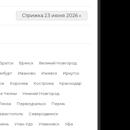
Стрижка 23 июня 2026 »
Братск
Брянск
Великий Новгород
инбург
Иваново
Ижевск
Иркутск
ре
Королев
Кострома
Краснодар
е Челны
Нижний Новгород
Пенза
Первоуральск
Пермь
евастополь
Северодвинск
мень
Улан-Удэ
Ульяновск
Уфа