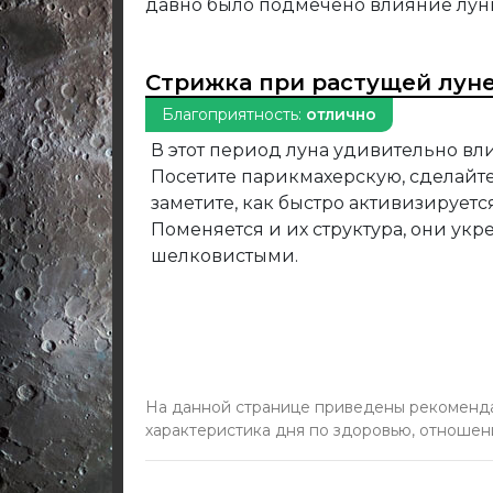
давно было подмечено влияние луны
Стрижка при растущей лун
Благоприятность:
отлично
В этот период луна удивительно вли
Посетите парикмахерскую, сделайте
заметите, как быстро активизируется
Поменяется и их структура, они укре
шелковистыми.
На данной странице приведены рекомендац
характеристика дня по здоровью, отношен