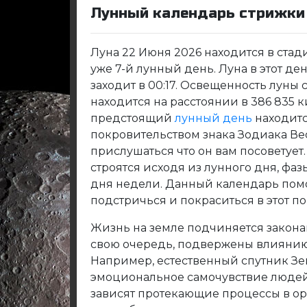
Лунный календарь стрижки 
Луна 22 Июня 2026 находится в стад
уже 7-й лунный день. Луна в этот день
заходит в 00:17. Освещенность луны 
находится на расстоянии в 386 835 к
предстоящий
лунный день
находитс
покровительством знака Зодиака Ве
прислушаться что он вам посоветуе
строятся исходя из лунного дня, фаз
дня недели. Данный календарь пом
подстричься и покраситься в этот п
Жизнь на земле подчиняется закона
свою очередь, подвержены влиянию
Например, естественный спутник Зе
эмоциональное самочувствие людей
зависят протекающие процессы в ор