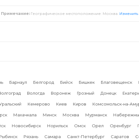
Примечание:
Географическое местоположение: Москва.
Изменить
нь
Барнаул
Белгород
Бийск
Бишкек
Благовещенск
Волгоград
Вологда
Воронеж
Грозный
Донецк
Екатер
Уральский
Кемерово
Киев
Киров
Комсомольск-на-Аму
рск
Махачкала
Минск
Москва
Мурманск
Набережны
йск
Новосибирск
Норильск
Омск
Орел
Оренбург
Рыбинск
Рязань
Самара
Санкт-Петербург
Саратов
С