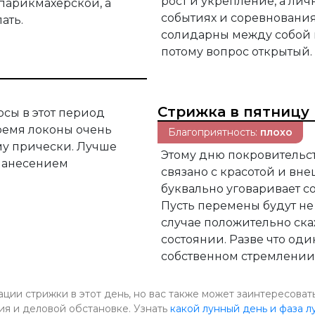
рост и укрепление, а лич
парикмахерской, а
событиях и соревнованиях
ать.
солидарны между собой в
потому вопрос открытый.
Стрижка в пятницу
осы в этот период
время локоны очень
Благоприятность:
плохо
му прически. Лучше
Этому дню покровительств
 нанесением
связано с красотой и вн
буквально уговаривает с
Пусть перемены будут не
случае положительно ск
состоянии. Разве что оди
собственном стремлении 
ии стрижки в этот день, но вас также может заинтересовать
ия и деловой обстановке. Узнать
какой лунный день и фаза лу