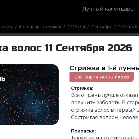
Лунный календарь
лавная
Календарь стрижек
2026 год
Сентябрь
11 Сентяб
а волос 11 Сентября 2026
Стрижка в 1-й лунн
Благоприятность:
плохо
нь
Стрижка:
В этот день лучше отказа
получить заболеть. В ста
стрижка волос в первый 
Состригая волосы челове
Покраска:
Также не надо рисковать