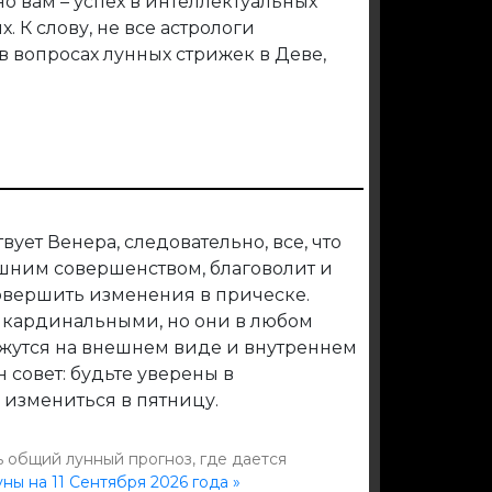
но вам – успех в интеллектуальных
. К слову, не все астрологи
 вопросах лунных стрижек в Деве,
ует Венера, следовательно, все, что
ешним совершенством, благоволит и
овершить изменения в прическе.
 кардинальными, но они в любом
ажутся на внешнем виде и внутреннем
н совет: будьте уверены в
измениться в пятницу.
 общий лунный прогноз, где дается
ны на 11 Сентября 2026 года »