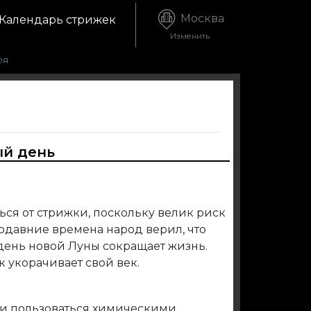
Москва
Календарь стрижек
Изменить
ря
ый день
ться от стрижки, поскольку велик риск
родавние времена народ верил, что
день новой Луны сокращает жизнь.
к укорачивает свой век.
 и пользоваться химическими