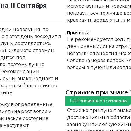
на 11 Сентября
искусственными красками
покраситься, то лучше в
красками, вроде хны или
тадии новолуния, по
Прическа:
а в этот день восходит в
Не рекомендуется ходить
ь луны составляет 0%.
день очень сильна отриц
851 километр от земли.
негативная энергия може
дится под
человека через волосы. Ч
ва, поэтому лучше
волосы в пучок или запле
т. Рекомендации
ы луны, знака Зодиака и
ожет вам благоприятно
Стрижка при знаке 
ницу.
Благоприятность:
отлично
ижку в определенные
Стрижка при луне в зна
ять на рост волос и
достижениями в области 
ическое состояние.
завивку или легкую хим
а наступают