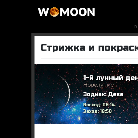
Г
Стрижка и покраск
1-й лунный де
Новолуние
Зодиак:
Дева
Восход:
06:14
Заход:
18:50