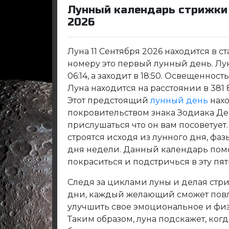
Лунный календарь стрижки 
2026
Луна 11 Сентября 2026 находится в с
номеру это первый лунный день. Лун
06:14, а заходит в 18:50. Освещенност
Луна находится на расстоянии в 381 
Этот предстоящий
лунный день
нахо
покровительством знака Зодиака Де
прислушаться что он вам посоветуе
строятся исходя из лунного дня, фаз
дня недели. Данный календарь пом
покраситься и подстричься в эту пят
Следя за циклами луны и делая стр
дни, каждый желающий сможет повли
улучшить свое эмоциональное и физ
Таким образом, луна подскажет, когд