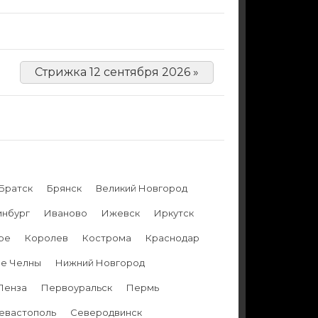
Стрижка 12 сентября 2026 »
Братск
Брянск
Великий Новгород
инбург
Иваново
Ижевск
Иркутск
ре
Королев
Кострома
Краснодар
е Челны
Нижний Новгород
Пенза
Первоуральск
Пермь
евастополь
Северодвинск