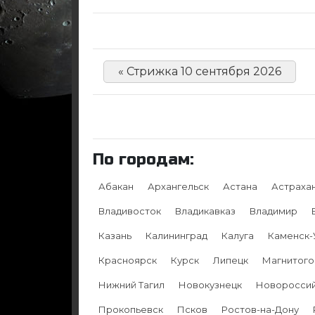
« Стрижка 10 сентября 2026
По городам:
Абакан
Архангельск
Астана
Астраха
Владивосток
Владикавказ
Владимир
Казань
Калининград
Калуга
Каменск-
Красноярск
Курск
Липецк
Магнитого
Нижний Тагил
Новокузнецк
Новоросси
Прокопьевск
Псков
Ростов-на-Дону