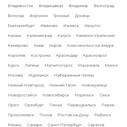
Владивосток
Владикавказ
Владимир
Волгоград
Вологда
Воронеж
Грозный
Донецк
Екатеринбург
Иваново
Ижевск
Иркутск
Казань
Калининград
Калуга
Каменск-Уральский
Кемерово
Киев
Киров
Комсомольск-на-Амуре
Королев
Кострома
Краснодар
Красноярск
Курск
Липецк
Магнитогорск
Махачкала
Минск
Москва
Мурманск
Набережные Челны
Нижний Новгород
Нижний Тагил
Новокузнецк
Новороссийск
Новосибирск
Норильск
Омск
Орел
Оренбург
Пенза
Первоуральск
Пермь
Прокопьевск
Псков
Ростов-на-Дону
Рыбинск
Рязань
Самара
Санкт-Петербург
Саратов