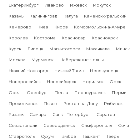
Екатеринбург
Иваново
Ижевск
Иркутск
Казань
Калининград
Калуга
Каменск-Уральский
Кемерово
Киев
Киров
Комсомольск-на-Амуре
Королев
Кострома
Краснодар
Красноярск
Курск
Липецк
Магнитогорск
Махачкала
Минск
Москва
Мурманск
Набережные Челны
Нижний Новгород
Нижний Тагил
Новокузнецк
Новороссийск
Новосибирск
Норильск
Омск
Орел
Оренбург
Пенза
Первоуральск
Пермь
Прокопьевск
Псков
Ростов-на-Дону
Рыбинск
Рязань
Самара
Санкт-Петербург
Саратов
Севастополь
Северодвинск
Симферополь
Сочи
Ставрополь
Сухум
Тамбов
Ташкент
Тверь