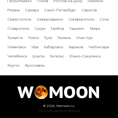
Прокопьевск
Псков
Ростов-на-Дону
Рыбинск
Рязань
Самара
Санкт-Петербург
Саратов
Севастополь
Северодвинск
Симферополь
Сочи
Ставрополь
Сухум
Тамбов
Ташкент
Тверь
Тольятти
Томск
Тула
Тюмень
Улан-Удэ
Ульяновск
Уфа
Хабаровск
Харьков
Чебоксары
Челябинск
Шахты
Энгельс
Южно-Сахалинск
Якутск
Ярославль
© 2026. Womoon.ru.
Написать администрации