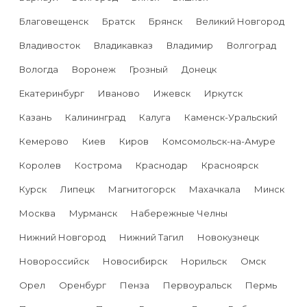
Благовещенск
Братск
Брянск
Великий Новгород
Владивосток
Владикавказ
Владимир
Волгоград
Вологда
Воронеж
Грозный
Донецк
Екатеринбург
Иваново
Ижевск
Иркутск
Казань
Калининград
Калуга
Каменск-Уральский
Кемерово
Киев
Киров
Комсомольск-на-Амуре
Королев
Кострома
Краснодар
Красноярск
Курск
Липецк
Магнитогорск
Махачкала
Минск
Москва
Мурманск
Набережные Челны
Нижний Новгород
Нижний Тагил
Новокузнецк
Новороссийск
Новосибирск
Норильск
Омск
Орел
Оренбург
Пенза
Первоуральск
Пермь