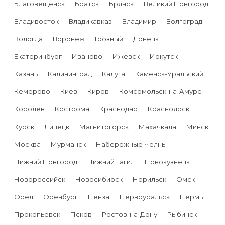
Благовещенск
Братск
Брянск
Великий Новгород
Владивосток
Владикавказ
Владимир
Волгоград
Вологда
Воронеж
Грозный
Донецк
Екатеринбург
Иваново
Ижевск
Иркутск
Казань
Калининград
Калуга
Каменск-Уральский
Кемерово
Киев
Киров
Комсомольск-на-Амуре
Королев
Кострома
Краснодар
Красноярск
Курск
Липецк
Магнитогорск
Махачкала
Минск
Москва
Мурманск
Набережные Челны
Нижний Новгород
Нижний Тагил
Новокузнецк
Новороссийск
Новосибирск
Норильск
Омск
Орел
Оренбург
Пенза
Первоуральск
Пермь
Прокопьевск
Псков
Ростов-на-Дону
Рыбинск