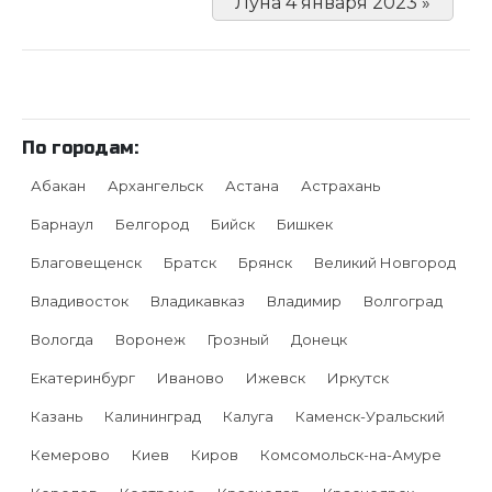
Луна 4 января 2023 »
По городам:
Абакан
Архангельск
Астана
Астрахань
Барнаул
Белгород
Бийск
Бишкек
Благовещенск
Братск
Брянск
Великий Новгород
Владивосток
Владикавказ
Владимир
Волгоград
Вологда
Воронеж
Грозный
Донецк
Екатеринбург
Иваново
Ижевск
Иркутск
Казань
Калининград
Калуга
Каменск-Уральский
Кемерово
Киев
Киров
Комсомольск-на-Амуре