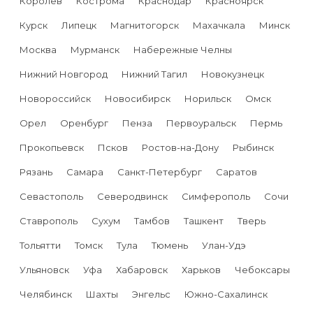
Королев
Кострома
Краснодар
Красноярск
Курск
Липецк
Магнитогорск
Махачкала
Минск
Москва
Мурманск
Набережные Челны
Нижний Новгород
Нижний Тагил
Новокузнецк
Новороссийск
Новосибирск
Норильск
Омск
Орел
Оренбург
Пенза
Первоуральск
Пермь
Прокопьевск
Псков
Ростов-на-Дону
Рыбинск
Рязань
Самара
Санкт-Петербург
Саратов
Севастополь
Северодвинск
Симферополь
Сочи
Ставрополь
Сухум
Тамбов
Ташкент
Тверь
Тольятти
Томск
Тула
Тюмень
Улан-Удэ
Ульяновск
Уфа
Хабаровск
Харьков
Чебоксары
Челябинск
Шахты
Энгельс
Южно-Сахалинск