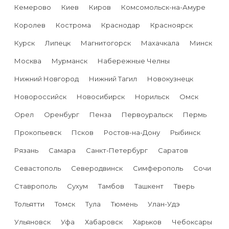
Кемерово
Киев
Киров
Комсомольск-на-Амуре
Королев
Кострома
Краснодар
Красноярск
Курск
Липецк
Магнитогорск
Махачкала
Минск
Москва
Мурманск
Набережные Челны
Нижний Новгород
Нижний Тагил
Новокузнецк
Новороссийск
Новосибирск
Норильск
Омск
Орел
Оренбург
Пенза
Первоуральск
Пермь
Прокопьевск
Псков
Ростов-на-Дону
Рыбинск
Рязань
Самара
Санкт-Петербург
Саратов
Севастополь
Северодвинск
Симферополь
Сочи
Ставрополь
Сухум
Тамбов
Ташкент
Тверь
Тольятти
Томск
Тула
Тюмень
Улан-Удэ
Ульяновск
Уфа
Хабаровск
Харьков
Чебоксары