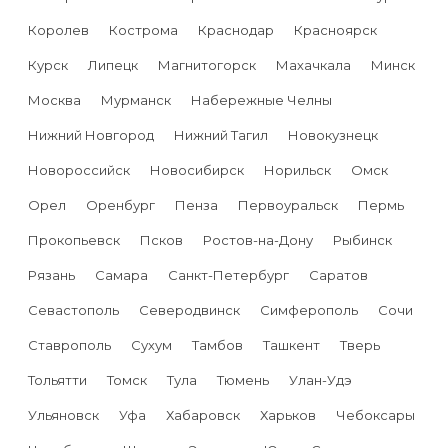
Королев
Кострома
Краснодар
Красноярск
Курск
Липецк
Магнитогорск
Махачкала
Минск
Москва
Мурманск
Набережные Челны
Нижний Новгород
Нижний Тагил
Новокузнецк
Новороссийск
Новосибирск
Норильск
Омск
Орел
Оренбург
Пенза
Первоуральск
Пермь
Прокопьевск
Псков
Ростов-на-Дону
Рыбинск
Рязань
Самара
Санкт-Петербург
Саратов
Севастополь
Северодвинск
Симферополь
Сочи
Ставрополь
Сухум
Тамбов
Ташкент
Тверь
Тольятти
Томск
Тула
Тюмень
Улан-Удэ
Ульяновск
Уфа
Хабаровск
Харьков
Чебоксары