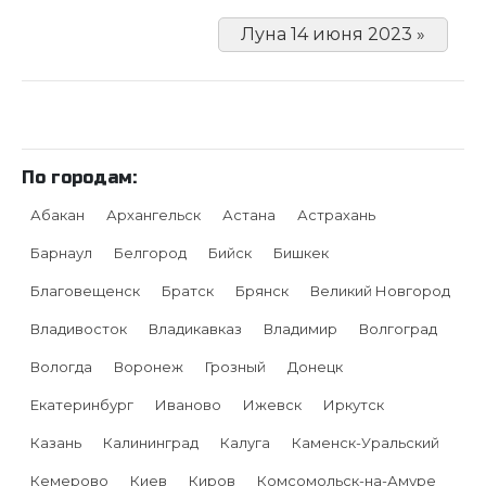
Луна 14 июня 2023 »
По городам:
Абакан
Архангельск
Астана
Астрахань
Барнаул
Белгород
Бийск
Бишкек
Благовещенск
Братск
Брянск
Великий Новгород
Владивосток
Владикавказ
Владимир
Волгоград
Вологда
Воронеж
Грозный
Донецк
Екатеринбург
Иваново
Ижевск
Иркутск
Казань
Калининград
Калуга
Каменск-Уральский
Кемерово
Киев
Киров
Комсомольск-на-Амуре