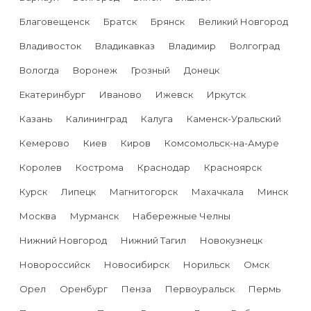
Благовещенск
Братск
Брянск
Великий Новгород
Владивосток
Владикавказ
Владимир
Волгоград
Вологда
Воронеж
Грозный
Донецк
Екатеринбург
Иваново
Ижевск
Иркутск
Казань
Калининград
Калуга
Каменск-Уральский
Кемерово
Киев
Киров
Комсомольск-на-Амуре
Королев
Кострома
Краснодар
Красноярск
Курск
Липецк
Магнитогорск
Махачкала
Минск
Москва
Мурманск
Набережные Челны
Нижний Новгород
Нижний Тагил
Новокузнецк
Новороссийск
Новосибирск
Норильск
Омск
Орел
Оренбург
Пенза
Первоуральск
Пермь