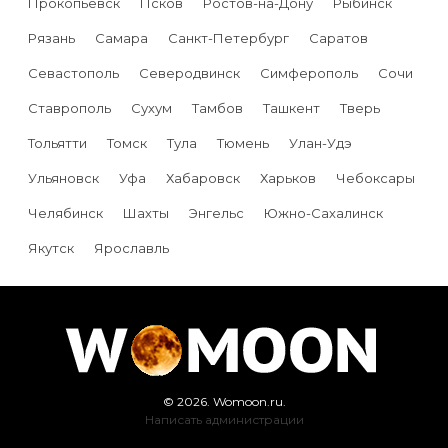
Прокопьевск
Псков
Ростов-на-Дону
Рыбинск
Рязань
Самара
Санкт-Петербург
Саратов
Севастополь
Северодвинск
Симферополь
Сочи
Ставрополь
Сухум
Тамбов
Ташкент
Тверь
Тольятти
Томск
Тула
Тюмень
Улан-Удэ
Ульяновск
Уфа
Хабаровск
Харьков
Чебоксары
Челябинск
Шахты
Энгельс
Южно-Сахалинск
Якутск
Ярославль
© 2026. Womoon.ru.
Написать администрации