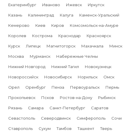
Екатеринбург
Иваново
Ижевск
Иркутск
Казань
Калининград
Калуга
Каменск-Уральский
Кемерово
Киев
Киров
Комсомольск-на-Амуре
Королев
Кострома
Краснодар
Красноярск
Курск
Липецк
Магнитогорск
Махачкала
Минск
Москва
Мурманск
Набережные Челны
Нижний Новгород
Нижний Тагил
Новокузнецк
Новороссийск
Новосибирск
Норильск
Омск
Орел
Оренбург
Пенза
Первоуральск
Пермь
Прокопьевск
Псков
Ростов-на-Дону
Рыбинск
Рязань
Самара
Санкт-Петербург
Саратов
Севастополь
Северодвинск
Симферополь
Сочи
Ставрополь
Сухум
Тамбов
Ташкент
Тверь