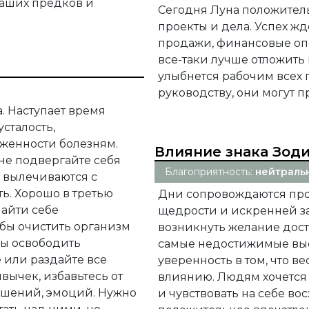
 наших предков и
Сегодня Луна положитель
проекты и дела. Успех жд
продажи, финансовые оп
все-таки лучше отложить 
улыбнется рабочим всех 
руководству, они могут 
. Наступает время
сталость,
рженности болезням.
Влияние знака Зод
 не подвергайте себя
Благоприятность:
нейтраль
я вылечиваются с
ь. Хорошо в третью
Дни сопровождаются про
найти себе
щедрости и искренней за
 бы очистить организм
возникнуть желание дост
бы освободить
самые недостижимые выс
 или раздайте все
уверенность в том, что 
вычек, избавьтесь от
влиянию. Людям хочется 
ношений, эмоций. Нужно
и чувствовать на себе в