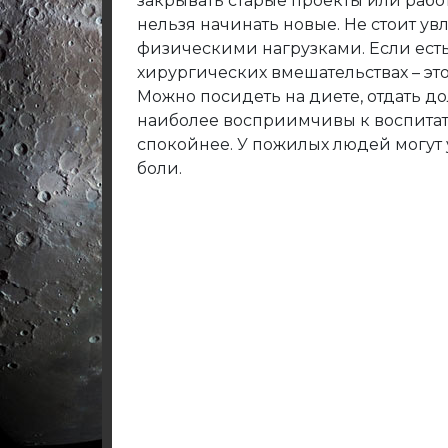
закрывать старые проекты или работ
нельзя начинать новые. Не стоит у
физическими нагрузками. Если ест
хирургических вмешательствах – эт
Можно посидеть на диете, отдать до
наиболее восприимчивы к воспита
спокойнее. У пожилых людей могут 
боли.