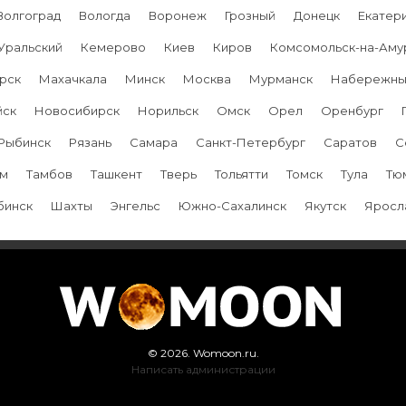
Волгоград
Вологда
Воронеж
Грозный
Донецк
Екатер
Уральский
Кемерово
Киев
Киров
Комсомольск-на-Аму
рск
Махачкала
Минск
Москва
Мурманск
Набережны
йск
Новосибирск
Норильск
Омск
Орел
Оренбург
Рыбинск
Рязань
Самара
Санкт-Петербург
Саратов
С
ум
Тамбов
Ташкент
Тверь
Тольятти
Томск
Тула
Тю
бинск
Шахты
Энгельс
Южно-Сахалинск
Якутск
Яросл
© 2026. Womoon.ru.
Написать администрации