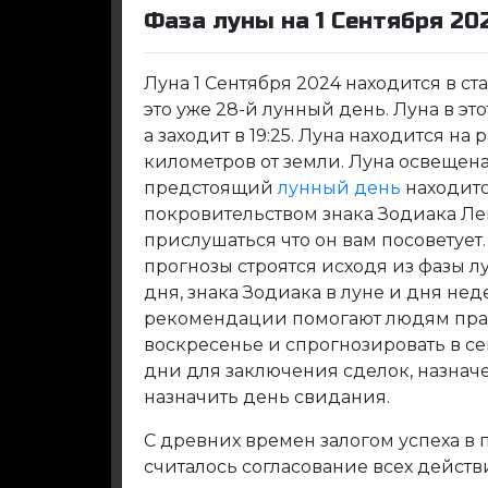
Фаза луны на 1 Сентября 20
Луна 1 Сентября 2024 находится в с
это уже 28-й лунный день. Луна в это
а заходит в 19:25. Луна находится на
километров от земли. Луна освещена 
предстоящий
лунный день
находитс
покровительством знака Зодиака Ле
прислушаться что он вам посоветуе
прогнозы строятся исходя из фазы л
дня, знака Зодиака в луне и дня не
рекомендации помогают людям прав
воскресенье и спрогнозировать в с
дни для заключения сделок, назнач
назначить день свидания.
С древних времен залогом успеха в
считалось согласование всех дейст