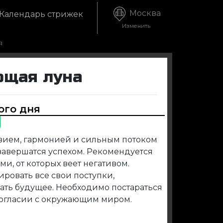
Москва
Календарь стрижек
Изменить
я
ющая луна
ого дня
вием, гармонией и сильным потоком
завершатся успехом. Рекомендуется
и, от которых веет негативом.
ировать все свои поступки,
ать будущее. Необходимо постараться
 согласии с окружающим миром.