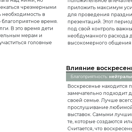
ать над ними, но
положительное впечатлен
влекаться чрезмерными
приложить максимум уси
ь необходимость в
для проведения праздник
о благоприятное время.
презентаций. Этот период
лги. В это время дети
под свой контроль важные
тельным мерам и
необдуманного расхода 
участиться головные
высокомерного общения 
Влияние воскресен
Благоприятность:
нейтраль
Воскресенье находится 
замечательно подходит дл
своей семье. Лучше все
прослушивание любимой
выставок. Самыми лучши
те, которые создаются и
Считается, что воскресе