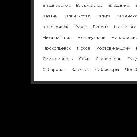
Владивосток
Владикавказ
Владимир
Казань
Калининград
Калуга
Каменск-
Красноярск
Курск
Липецк
Магнитого
Нижний Тагил
Новокузнецк
Новоросси
Прокопьевск
Псков
Ростов-на-Дону
Симферополь
Сочи
Ставрополь
Сух
Хабаровск
Харьков
Чебоксары
Челя