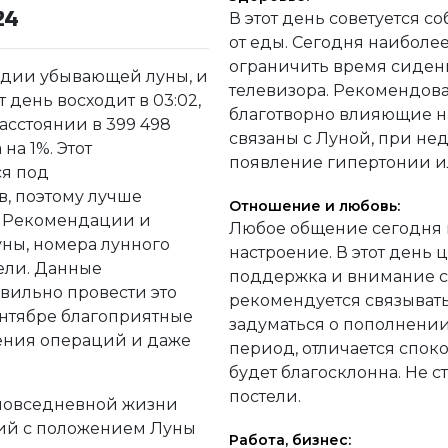
24
В этот день советуется с
от еды. Сегодня наиболее
ограничить время сиден
тадии убывающей луны, и
телевизора. Рекомендо
т день восходит в 03:02,
благотворно влияющие на
 расстоянии в 399 498
связаны с Луной, при не
на 1%. Этот
появление гипертонии и
я под
в, поэтому лучше
Отношение и любовь:
т. Рекомендации и
Любое общение сегодня 
уны, номера лунного
настроение. В этот день 
дели. Данные
поддержка и внимание с
ильно провести это
рекомендуется связывать
ентябре благоприятные
задуматься о пополнении 
ения операций и даже
период, отличается спок
будет благосклонна. Не с
постели.
 повседневной жизни
вий с положением Луны
Работа, бизнес: