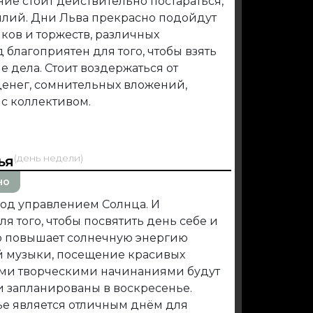
ие стоит действительно постараться,
лий. Дни Льва прекрасно подойдут
ов и торжеств, различных
 благоприятен для того, чтобы взять
 дела. Стоит воздержаться от
денег, сомнительных вложений,
с коллективом.
(день недели)
ья
но
под управлением Солнца. И
я того, чтобы посвятить день себе и
го повышает солнечную энергию
 музыки, посещение красивых
ми творческими начинаниями будут
ли запланированы в воскресенье.
нье является отличным днём для