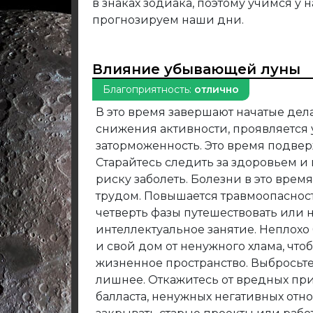
в знаках зодиака, поэтому учимся у
прогнозируем наши дни.
Влияние убывающей луны
Благоприятность:
отлично
В это время завершают начатые дела
снижения активности, проявляется у
заторможенность. Это время подве
Старайтесь следить за здоровьем и
риску заболеть. Болезни в это врем
трудом. Повышается травмоопасност
четверть фазы путешествовать или 
интеллектуальное занятие. Неплохо
и свой дом от ненужного хлама, что
жизненное пространство. Выбросьте
лишнее. Откажитесь от вредных при
балласта, ненужных негативных от