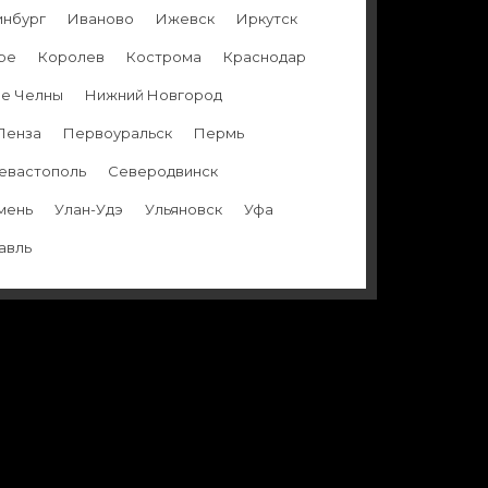
инбург
Иваново
Ижевск
Иркутск
ре
Королев
Кострома
Краснодар
е Челны
Нижний Новгород
Пенза
Первоуральск
Пермь
евастополь
Северодвинск
мень
Улан-Удэ
Ульяновск
Уфа
авль