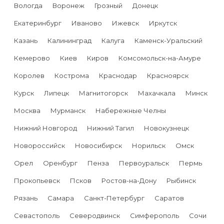
Вологда
Воронеж
Грозный
Донецк
Екатеринбург
Иваново
Ижевск
Иркутск
Казань
Калининград
Калуга
Каменск-Уральский
Кемерово
Киев
Киров
Комсомольск-на-Амуре
Королев
Кострома
Краснодар
Красноярск
Курск
Липецк
Магнитогорск
Махачкала
Минск
Москва
Мурманск
Набережные Челны
Нижний Новгород
Нижний Тагил
Новокузнецк
Новороссийск
Новосибирск
Норильск
Омск
Орел
Оренбург
Пенза
Первоуральск
Пермь
Прокопьевск
Псков
Ростов-на-Дону
Рыбинск
Рязань
Самара
Санкт-Петербург
Саратов
Севастополь
Северодвинск
Симферополь
Сочи