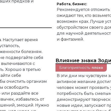
 наших предков и
Работа, бизнес:
Рекомендуется отложить
ожидают тех, кто возьмет
возможен крах. Лучше ус
обустройством своего до
для научной деятельност
и фантазией.
. Наступает время
сталость,
рженности болезням.
 не подвергайте себя
Влияние знака Зод
я вылечиваются с
Благоприятность:
плохо
ь. Хорошо в третью
найти себе
В эти дни мы чувствуем 
 бы очистить организм
активное желание достиг
бы освободить
человек может проявить 
 или раздайте все
потребность быть смелы
вычек, избавьтесь от
демонстрируют творчески
ношений, эмоций. Нужно
новые идеи, запускают пр