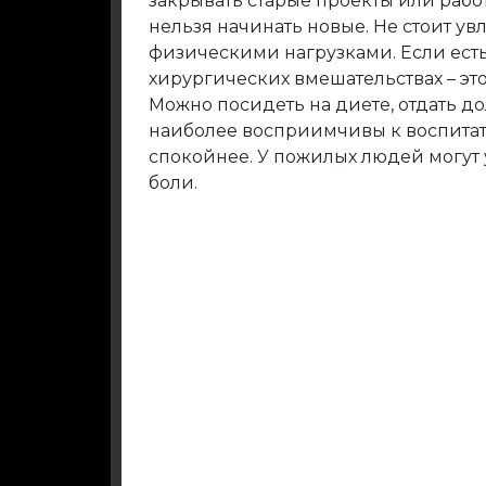
закрывать старые проекты или работ
нельзя начинать новые. Не стоит у
физическими нагрузками. Если ест
хирургических вмешательствах – эт
Можно посидеть на диете, отдать до
наиболее восприимчивы к воспита
спокойнее. У пожилых людей могут 
боли.