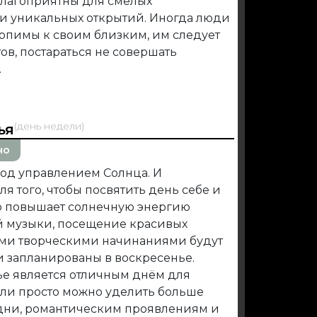
 благоприятны для смелых
 уникальных открытий. Иногда люди
рпимы к своим близким, им следует
ов, постараться не совершать
.
(день недели)
ья
но
под управлением Солнца. И
я того, чтобы посвятить день себе и
го повышает солнечную энергию
 музыки, посещение красивых
ми творческими начинаниями будут
ли запланированы в воскресенье.
нье является отличным днём для
Или просто можно уделить больше
 дни, романтическим проявлениям и