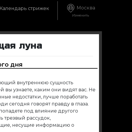
Москва
Календарь стрижек
Изменить
щая луна
ого дня
жающий внутреннюю сущность
й вы узнаете, каким они видят вас. Не
нные недостатки, лучше поработать
и сегодня говорят правду в глаза.
о попадете под влияние другого
ь трезвый рассудок,
ещие, несущие информацию о