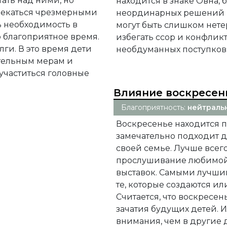
ать над ними, но
находится в знаке Овна,
влекаться чрезмерными
неординарных решений и
ь необходимость в
могут быть слишком нете
о благоприятное время.
избегать ссор и конфликт
лги. В это время дети
необдуманных поступков
тельным мерам и
участиться головные
Влияние воскресен
Благоприятность:
нейтраль
Воскресенье находится 
замечательно подходит дл
своей семье. Лучше все
прослушивание любимой
выставок. Самыми лучши
те, которые создаются и
Считается, что воскресе
зачатия будущих детей. 
внимания, чем в другие