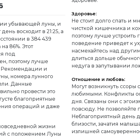
здоровье.
6
Здоровье:
Не стоит долго спать и м
адии убывающей луны, и
чисткой кишечника и кож
 день восходит в 21:25, а
поэтому лучше устроить 
асстоянии в 384 439
поведение приведет к у
на 86%. Этот
насмехайтесь над други
я под
длиться дольше обычного
ен, поэтому лучше
недуга в запутывании л
т. Рекомендации и
уны, номера лунного
Отношение и любовь:
дели. Данные
Могут возникнуть ссоры
ильно провести это
любимыми. Конфликты ос
вгусте благоприятные
дня. Связаны они с эго
ения операций и даже
повсюду. Не позволяйте 
Неблагоприятный день д
близости, зачатия малыша
 повседневной жизни
излишней самоуверенно
вий с положением Луны