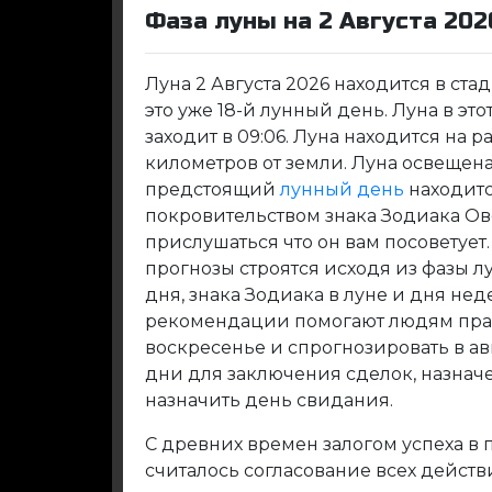
Фаза луны на 2 Августа 202
Луна 2 Августа 2026 находится в ст
это уже 18-й лунный день. Луна в этот
заходит в 09:06. Луна находится на р
километров от земли. Луна освещена 
предстоящий
лунный день
находитс
покровительством знака Зодиака Ов
прислушаться что он вам посоветуе
прогнозы строятся исходя из фазы л
дня, знака Зодиака в луне и дня не
рекомендации помогают людям прав
воскресенье и спрогнозировать в а
дни для заключения сделок, назнач
назначить день свидания.
С древних времен залогом успеха в
считалось согласование всех дейст