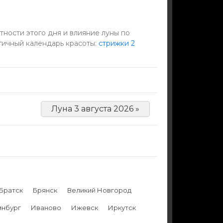
тности этого дня и влияние луны по
гичный календарь красоты:
стрижки 2
Луна 3 августа 2026 »
Братск
Брянск
Великий Новгород
инбург
Иваново
Ижевск
Иркутск