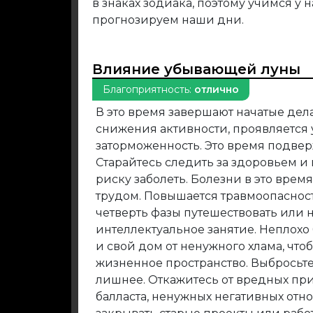
в знаках зодиака, поэтому учимся у
прогнозируем наши дни.
Влияние убывающей луны
Благоприятность:
отлично
В это время завершают начатые дела
снижения активности, проявляется у
заторможенность. Это время подве
Старайтесь следить за здоровьем и
риску заболеть. Болезни в это врем
трудом. Повышается травмоопасност
четверть фазы путешествовать или 
интеллектуальное занятие. Неплохо
и свой дом от ненужного хлама, что
жизненное пространство. Выбросьте
лишнее. Откажитесь от вредных при
балласта, ненужных негативных от