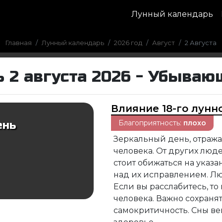
Лунный календарь
Главная
Лунный календарь
2026 год
Август
2 Августа
 2 августа 2026 - Убываю
Влияние 18-го лунн
Благоприятность:
плохо
ень
Зеркальный день, отра
человека. От других люде
стоит обижаться на указа
над их исправлением. Люд
Если вы расслабитесь, т
человека. Важно сохранят
самокритичность. Сны в