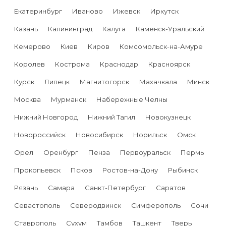
Екатеринбург
Иваново
Ижевск
Иркутск
Казань
Калининград
Калуга
Каменск-Уральский
Кемерово
Киев
Киров
Комсомольск-на-Амуре
Королев
Кострома
Краснодар
Красноярск
Курск
Липецк
Магнитогорск
Махачкала
Минск
Москва
Мурманск
Набережные Челны
Нижний Новгород
Нижний Тагил
Новокузнецк
Новороссийск
Новосибирск
Норильск
Омск
Орел
Оренбург
Пенза
Первоуральск
Пермь
Прокопьевск
Псков
Ростов-на-Дону
Рыбинск
Рязань
Самара
Санкт-Петербург
Саратов
Севастополь
Северодвинск
Симферополь
Сочи
Ставрополь
Сухум
Тамбов
Ташкент
Тверь