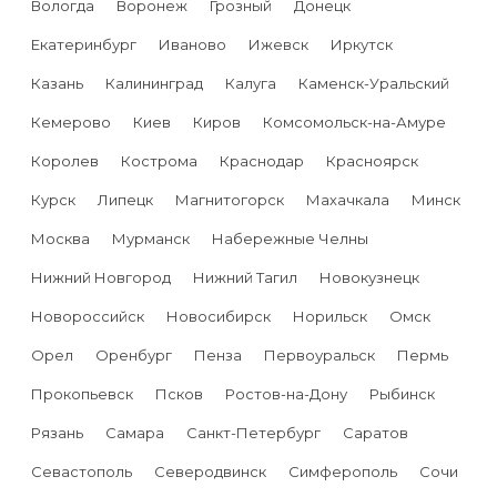
Вологда
Воронеж
Грозный
Донецк
Екатеринбург
Иваново
Ижевск
Иркутск
Казань
Калининград
Калуга
Каменск-Уральский
Кемерово
Киев
Киров
Комсомольск-на-Амуре
Королев
Кострома
Краснодар
Красноярск
Курск
Липецк
Магнитогорск
Махачкала
Минск
Москва
Мурманск
Набережные Челны
Нижний Новгород
Нижний Тагил
Новокузнецк
Новороссийск
Новосибирск
Норильск
Омск
Орел
Оренбург
Пенза
Первоуральск
Пермь
Прокопьевск
Псков
Ростов-на-Дону
Рыбинск
Рязань
Самара
Санкт-Петербург
Саратов
Севастополь
Северодвинск
Симферополь
Сочи