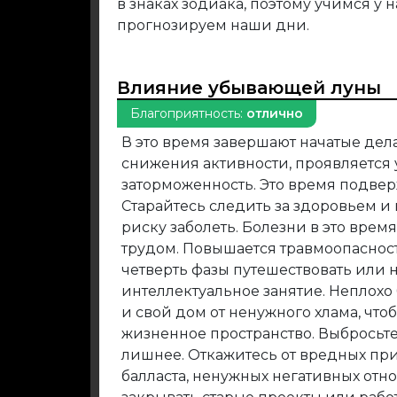
в знаках зодиака, поэтому учимся у
прогнозируем наши дни.
Влияние убывающей луны
Благоприятность:
отлично
В это время завершают начатые дела
снижения активности, проявляется у
заторможенность. Это время подве
Старайтесь следить за здоровьем и
риску заболеть. Болезни в это врем
трудом. Повышается травмоопасност
четверть фазы путешествовать или 
интеллектуальное занятие. Неплохо
и свой дом от ненужного хлама, что
жизненное пространство. Выбросьте
лишнее. Откажитесь от вредных при
балласта, ненужных негативных от