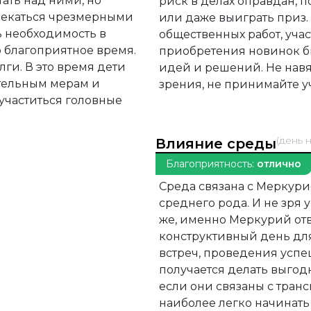
ать над ними, но
риск в делах оправдан, 
влекаться чрезмерными
или даже выиграть приз
ь необходимость в
общественных работ, уча
о благоприятное время.
приобретения новинок б
лги. В это время дети
идей и решений. Не нав
тельным мерам и
зрения, не принимайте уч
участиться головные
(день 
Влияние среды
Благоприятность:
отлично
Среда связана с Меркури
среднего рода. И не зря 
же, именно Меркурий отв
конструктивный день дл
встреч, проведения успе
получается делать выго
если они связаны с тран
наиболее легко начинать