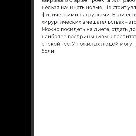
закрывать старые проекты или работ
нельзя начинать новые. Не стоит у
физическими нагрузками. Если ест
хирургических вмешательствах – эт
Можно посидеть на диете, отдать до
наиболее восприимчивы к воспита
спокойнее. У пожилых людей могут 
боли.