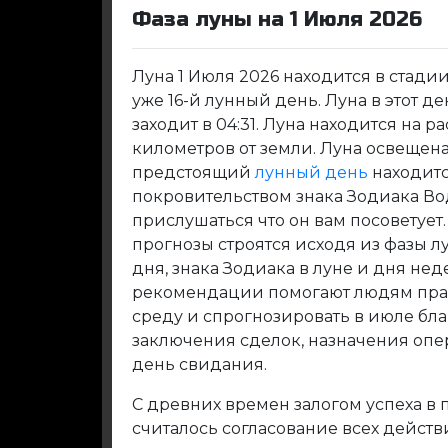
Фаза луны на 1 Июля 2026
Луна 1 Июля 2026 находится в стади
уже 16-й лунный день. Луна в этот ден
заходит в 04:31. Луна находится на р
километров от земли. Луна освещена 
предстоящий
лунный день
находитс
покровительством знака Зодиака Во
прислушаться что он вам посоветуе
прогнозы строятся исходя из фазы л
дня, знака Зодиака в луне и дня не
рекомендации помогают людям прав
среду и спрогнозировать в июле бл
заключения сделок, назначения опе
день свидания.
С древних времен залогом успеха в
считалось согласование всех дейст