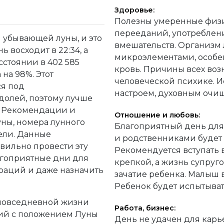
Здоровье:
Полезны умеренные физич
перееданий, употреблени
и убывающей луны, и это
вмешательств. Организм
ь восходит в 22:34, а
микроэлементами, особен
асстоянии в 402 585
кровь. Причины всех во
на 98%. Этот
человеческой психике. 
я под
настроем, духовным очи
долей, поэтому лучше
т. Рекомендации и
Отношение и любовь:
уны, номера лунного
Благоприятный день для
дели. Данные
и родственниками будет 
ильно провести эту
Рекомендуется вступать 
агоприятные дни для
крепкой, а жизнь супруг
раций и даже назначить
зачатие ребенка. Малыш 
Ребенок будет испытыват
 повседневной жизни
Работа, бизнес:
вий с положением Луны
День не удачен для карь