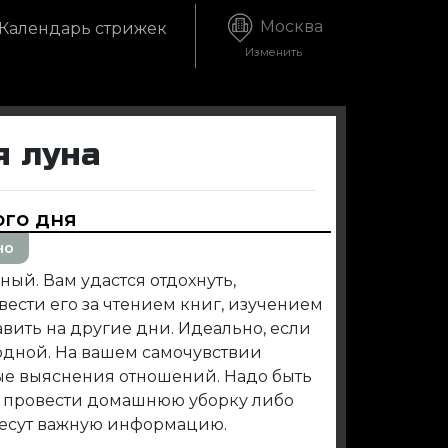
Москва
Календарь стрижек
Изменить
я луна
ого дня
но
ый. Вам удастся отдохнуть,
вести его за чтением книг, изучением
авить на другие дни. Идеально, если
одной. На вашем самочувствии
ые выяснения отношений. Надо быть
 провести домашнюю уборку либо
несут важную информацию.