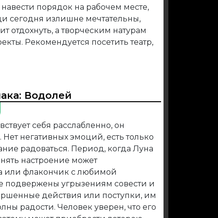
 навести порядок на рабочем месте,
ди сегодня излишне мечтательны,
т отдохнуть, а творческим натурам
екты. Рекомендуется посетить театр,
иака:
Водолей
увствует себя расслабленно, он
 Нет негативных эмоций, есть только
ание радоваться. Период, когда Луна
днять настроение может
а или флакончик с любимой
не подвержены угрызениям совести и
вершенные действия или поступки, им
олны радости. Человек уверен, что его