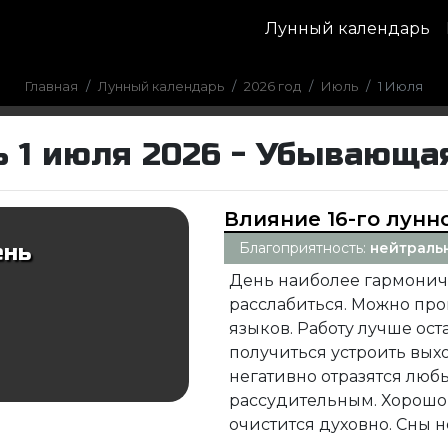
Лунный календарь
Главная
Лунный календарь
2026 год
Июль
1 Июля
 1 июля 2026 - Убывающа
Влияние 16-го лунн
Благоприятность:
нейтраль
ень
День наиболее гармоничн
расслабиться. Можно про
языков. Работу лучше ост
получиться устроить вых
негативно отразятся люб
рассудительным. Хорошо
очистится духовно. Сны 