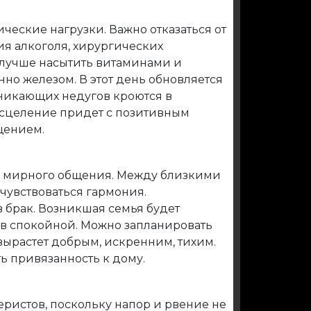
еские нагрузки. Важно отказаться от
я алкоголя, хирургических
 лучше насытить витаминами и
но железом. В этот день обновляется
зникающих недугов кроются в
Исцеление придет с позитивным
щением.
 мирного общения. Между близкими
чувствоваться гармония.
в брак. Возникшая семья будет
ов спокойной. Можно запланировать
вырастет добрым, искренним, тихим.
ь привязанность к дому.
еристов, поскольку напор и рвение не