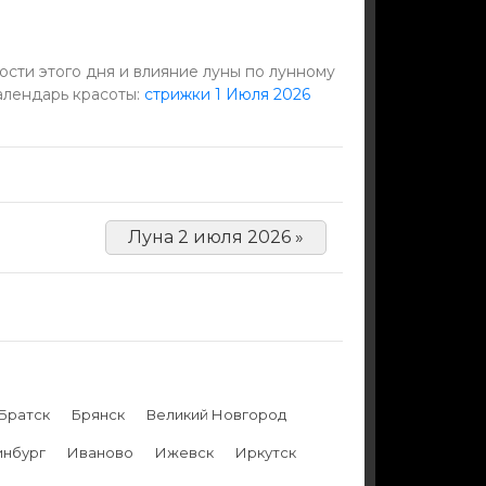
сти этого дня и влияние луны по лунному
алендарь красоты:
стрижки 1 Июля 2026
Луна 2 июля 2026 »
Братск
Брянск
Великий Новгород
инбург
Иваново
Ижевск
Иркутск