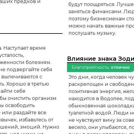
 наших предков и
будут поощряться. Лучше
заняться финансами. Лю
поэтому бизнесменам стои
можно начать важные про
послушать музыку.
. Наступает время
сталость,
Влияние знака Зод
рженности болезням.
Благоприятность:
отлично
 не подвергайте себя
я вылечиваются с
Это дни, когда человек ч
ь. Хорошо в третью
раскрепощен и свободен.
найти себе
позитивная энергия, жел
 бы очистить организм
находится в Водолее, по
бы освободить
обыкновенная шоколадк
 или раздайте все
туалетной водой. Люди 
вычек, избавьтесь от
не чувствуют вину за со
ношений, эмоций. Нужно
весело, они улыбаются, п