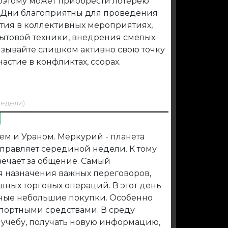
поэтому может приобрести лотерею
. Дни благоприятны для проведения
стия в коллективных мероприятиях,
ытовой техники, внедрения смелых
язывайте слишком активно свою точку
астие в конфликтах, ссорах.
недели)
ем и Ураном. Меркурий - планета
управляет серединой недели. К тому
ечает за общение. Самый
я назначения важных переговоров,
шных торговых операций. В этот день
дные небольшие покупки. Особенно
спортными средствами. В среду
 учёбу, получать новую информацию,