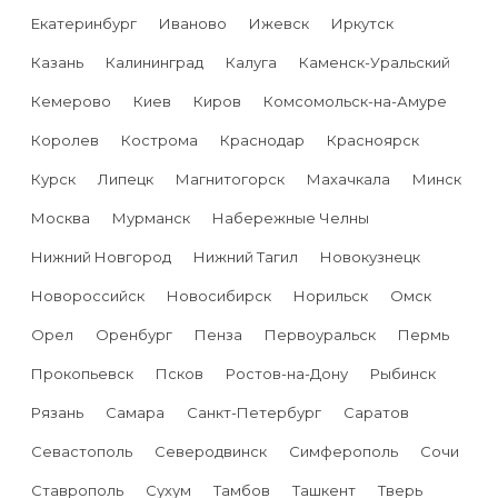
Екатеринбург
Иваново
Ижевск
Иркутск
Казань
Калининград
Калуга
Каменск-Уральский
Кемерово
Киев
Киров
Комсомольск-на-Амуре
Королев
Кострома
Краснодар
Красноярск
Курск
Липецк
Магнитогорск
Махачкала
Минск
Москва
Мурманск
Набережные Челны
Нижний Новгород
Нижний Тагил
Новокузнецк
Новороссийск
Новосибирск
Норильск
Омск
Орел
Оренбург
Пенза
Первоуральск
Пермь
Прокопьевск
Псков
Ростов-на-Дону
Рыбинск
Рязань
Самара
Санкт-Петербург
Саратов
Севастополь
Северодвинск
Симферополь
Сочи
Ставрополь
Сухум
Тамбов
Ташкент
Тверь