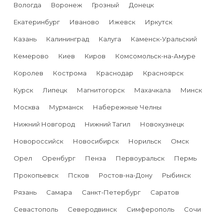
Вологда
Воронеж
Грозный
Донецк
Екатеринбург
Иваново
Ижевск
Иркутск
Казань
Калининград
Калуга
Каменск-Уральский
Кемерово
Киев
Киров
Комсомольск-на-Амуре
Королев
Кострома
Краснодар
Красноярск
Курск
Липецк
Магнитогорск
Махачкала
Минск
Москва
Мурманск
Набережные Челны
Нижний Новгород
Нижний Тагил
Новокузнецк
Новороссийск
Новосибирск
Норильск
Омск
Орел
Оренбург
Пенза
Первоуральск
Пермь
Прокопьевск
Псков
Ростов-на-Дону
Рыбинск
Рязань
Самара
Санкт-Петербург
Саратов
Севастополь
Северодвинск
Симферополь
Сочи