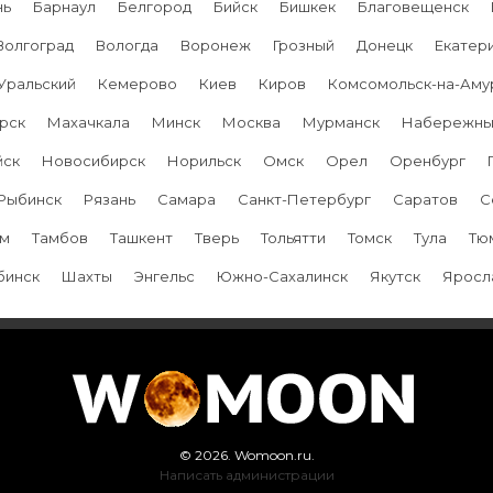
нь
Барнаул
Белгород
Бийск
Бишкек
Благовещенск
Волгоград
Вологда
Воронеж
Грозный
Донецк
Екатер
Уральский
Кемерово
Киев
Киров
Комсомольск-на-Аму
рск
Махачкала
Минск
Москва
Мурманск
Набережны
йск
Новосибирск
Норильск
Омск
Орел
Оренбург
Рыбинск
Рязань
Самара
Санкт-Петербург
Саратов
С
ум
Тамбов
Ташкент
Тверь
Тольятти
Томск
Тула
Тю
бинск
Шахты
Энгельс
Южно-Сахалинск
Якутск
Яросл
© 2026. Womoon.ru.
Написать администрации