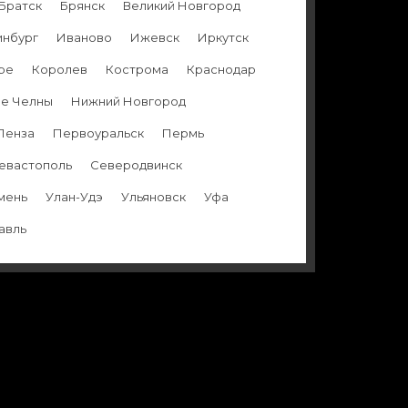
Братск
Брянск
Великий Новгород
инбург
Иваново
Ижевск
Иркутск
ре
Королев
Кострома
Краснодар
е Челны
Нижний Новгород
Пенза
Первоуральск
Пермь
евастополь
Северодвинск
мень
Улан-Удэ
Ульяновск
Уфа
авль