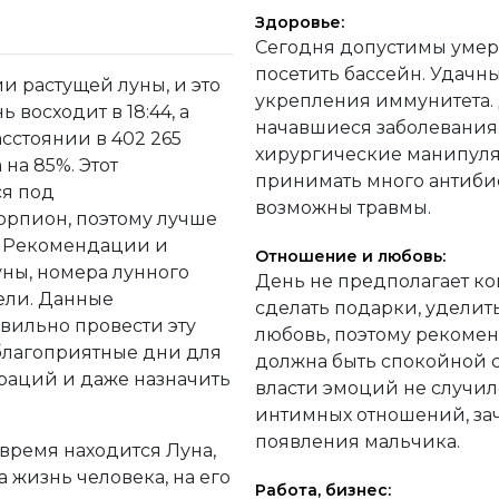
Здоровье:
Сегодня допустимы умер
посетить бассейн. Удачн
и растущей луны, и это
укрепления иммунитета.
ь восходит в 18:44, а
начавшиеся заболевания
асстоянии в 402 265
хирургические манипуля
на 85%. Этот
принимать много антибио
я под
возможны травмы.
орпион, поэтому лучше
т. Рекомендации и
Отношение и любовь:
уны, номера лунного
День не предполагает к
дели. Данные
сделать подарки, уделит
ильно провести эту
любовь, поэтому рекомен
благоприятные дни для
должна быть спокойной с
раций и даже назначить
власти эмоций не случил
интимных отношений, зач
появления мальчика.
 время находится Луна,
 жизнь человека, на его
Работа, бизнес: