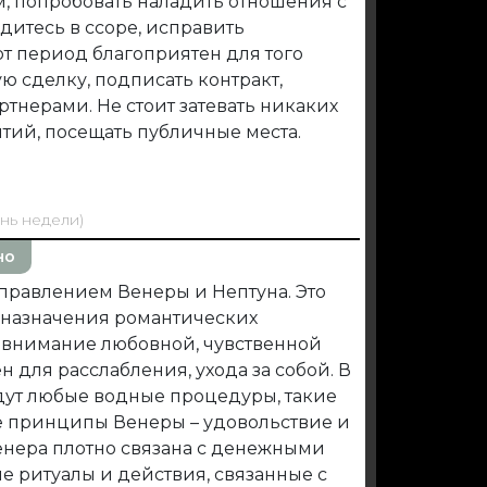
, попробовать наладить отношения с
дитесь в ссоре, исправить
от период благоприятен для того
ю сделку, подписать контракт,
ртнерами. Не стоит затевать никаких
тий, посещать публичные места.
ень недели)
но
правлением Венеры и Нептуна. Это
 назначения романтических
ь внимание любовной, чувственной
 для расслабления, ухода за собой. В
дут любые водные процедуры, такие
ые принципы Венеры – удовольствие и
енера плотно связана с денежными
е ритуалы и действия, связанные с