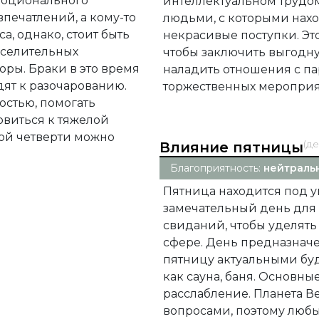
эмоционального
интеллектуальном трудом
впечатлений, а кому-то
людьми, с которыми нахо
, однако, стоит быть
некрасивые поступки. Эт
еселительных
чтобы заключить выгодну
юры. Браки в это время
наладить отношения с па
дят к разочарованию.
торжественных мероприя
остью, помогать
овиться к тяжелой
той четверти можно
(д
Влияние пятницы
Благоприятность:
нейтраль
Пятница находится под у
замечательный день для
свиданий, чтобы уделят
сфере. День предназначен
пятницу актуальными бу
как сауна, баня. Основн
расслабление. Планета В
вопросами, поэтому любы