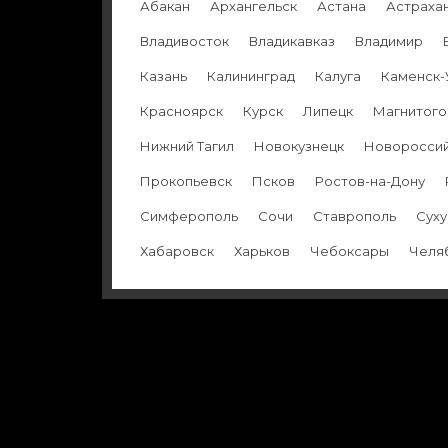
Абакан
Архангельск
Астана
Астраха
Владивосток
Владикавказ
Владимир
Казань
Калининград
Калуга
Каменск-
Красноярск
Курск
Липецк
Магнитого
Нижний Тагил
Новокузнецк
Новоросси
Прокопьевск
Псков
Ростов-на-Дону
Симферополь
Сочи
Ставрополь
Сух
Хабаровск
Харьков
Чебоксары
Челя