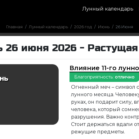
Лунный календарь
Главная
Лунный календарь
2026 год
Июнь
26 Июня
 26 июня 2026 - Растущая
Влияние 11-го лунн
Благоприятность:
отлично
нь
Огненный меч – символ 
лунного месяца. Человеку
руках, он подарит силу, в
человека, который сомнев
разрушения. Важно контр
Стоит держаться вдали от
режущие предметы.