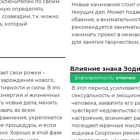
сключителен по своим
Новые начинания стоит 
чную определять
текущих дел. Может подв
созвездии, т.к. можно
обаяние, а внимательност
ь, который
рекомендуется занимать
начинать проект в незна
для занятия творчеством,
Влияние знака Зод
ает свои рожки –
Благоприятность:
отлично
 зарождения нового,
тивности и силы. В это
В этот период усиливаетс
 энергии и жизненных
сексуальность и эмоцион
ть новые дела, менять
человека, захватить его 
овать во всем.
чувствуют недовольство с
ражнения, укрепляется
настроение, возникает р
е процедуры, и если
посещают мрачные мысли.
но. Хорошо в этой фазе
зодиака Скорпион реком