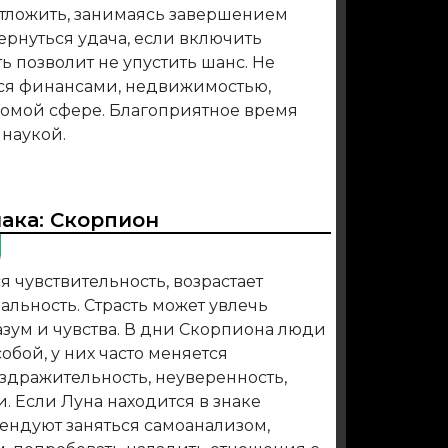
отложить, занимаясь завершением
ернуться удача, если включить
ь позволит не упустить шанс. Не
ся финансами, недвижимостью,
комой сфере. Благоприятное время
 наукой.
иака:
Скорпион
я чувствительность, возрастает
альность. Страсть может увлечь
разум и чувства. В дни Скорпиона люди
обой, у них часто меняется
аздражительность, неуверенность,
 Если Луна находится в знаке
ендуют заняться самоанализом,