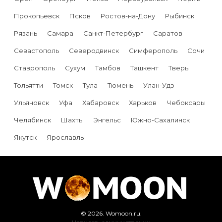
Прокопьевск
Псков
Ростов-на-Дону
Рыбинск
Рязань
Самара
Санкт-Петербург
Саратов
Севастополь
Северодвинск
Симферополь
Сочи
Ставрополь
Сухум
Тамбов
Ташкент
Тверь
Тольятти
Томск
Тула
Тюмень
Улан-Удэ
Ульяновск
Уфа
Хабаровск
Харьков
Чебоксары
Челябинск
Шахты
Энгельс
Южно-Сахалинск
Якутск
Ярославль
© 2026. Womoon.ru.