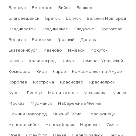
Барнаул
Белгород
Бийск
Бишкек
Благовещенск
Братск
Брянск
Великий Новгород
Владивосток
Владикавказ
Владимир
Волгоград
Вологда
Воронеж
Грозный
Донецк
Екатеринбург
Иваново
Ижевск
Иркутск
Казань
Калининград
Калуга
Каменск-Уральский
Кемерово
Киев
Киров
Комсомольск-на-Амуре
Королев
Кострома
Краснодар
Красноярск
Курск
Липецк
Магнитогорск
Махачкала
Минск
Москва
Мурманск
Набережные Челны
Нижний Новгород
Нижний Тагил
Новокузнецк
Новороссийск
Новосибирск
Норильск
Омск
Орел
Оренбург
Пенза
Первоуральск
Пермь