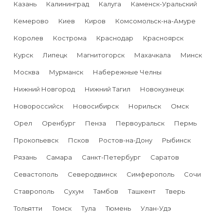
Казань
Калининград
Калуга
Каменск-Уральский
Кемерово
Киев
Киров
Комсомольск-на-Амуре
Королев
Кострома
Краснодар
Красноярск
Курск
Липецк
Магнитогорск
Махачкала
Минск
Москва
Мурманск
Набережные Челны
Нижний Новгород
Нижний Тагил
Новокузнецк
Новороссийск
Новосибирск
Норильск
Омск
Орел
Оренбург
Пенза
Первоуральск
Пермь
Прокопьевск
Псков
Ростов-на-Дону
Рыбинск
Рязань
Самара
Санкт-Петербург
Саратов
Севастополь
Северодвинск
Симферополь
Сочи
Ставрополь
Сухум
Тамбов
Ташкент
Тверь
Тольятти
Томск
Тула
Тюмень
Улан-Удэ