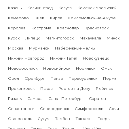
Казань
Калининград
Калуга
Каменск-Уральский
Кемерово
Киев
Киров
Комсомольск-на-Амуре
Королев
Кострома
Краснодар
Красноярск
Курск
Липецк
Магнитогорск
Махачкала
Минск
Москва
Мурманск
Набережные Челны
Нижний Новгород
Нижний Тагил
Новокузнецк
Новороссийск
Новосибирск
Норильск
Омск
Орел
Оренбург
Пенза
Первоуральск
Пермь
Прокопьевск
Псков
Ростов-на-Дону
Рыбинск
Рязань
Самара
Санкт-Петербург
Саратов
Севастополь
Северодвинск
Симферополь
Сочи
Ставрополь
Сухум
Тамбов
Ташкент
Тверь
Тольятти
Томск
Тула
Тюмень
Улан-Удэ