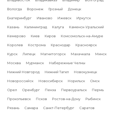
Владивосток
Владикавказ
Владимир
Волгоград
Вологда
Воронеж
Грозный
Донецк
Екатеринбург
Иваново
Ижевск
Иркутск
Казань
Калининград
Калуга
Каменск-Уральский
Кемерово
Киев
Киров
Комсомольск-на-Амуре
Королев
Кострома
Краснодар
Красноярск
Курск
Липецк
Магнитогорск
Махачкала
Минск
Москва
Мурманск
Набережные Челны
Нижний Новгород
Нижний Тагил
Новокузнецк
Новороссийск
Новосибирск
Норильск
Омск
Орел
Оренбург
Пенза
Первоуральск
Пермь
Прокопьевск
Псков
Ростов-на-Дону
Рыбинск
Рязань
Самара
Санкт-Петербург
Саратов