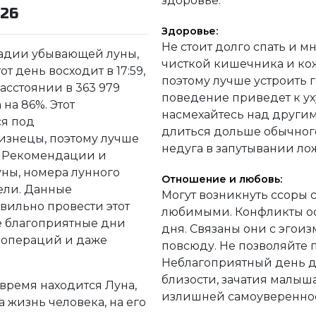
здоровье.
026
Здоровье:
Не стоит долго спать и м
стадии убывающей луны,
чисткой кишечника и кож
от день восходит в 17:59,
поэтому лучше устроить 
расстоянии в 363 979
поведение приведет к у
на 86%. Этот
насмехайтесь над други
я под
длиться дольше обычного
изнецы, поэтому лучше
недуга в запутывании л
т. Рекомендации и
уны, номера лунного
Отношение и любовь:
дели. Данные
Могут возникнуть ссоры
ильно провести этот
любимыми. Конфликты ос
ре благоприятные дни
дня. Связаны они с эго
 операций и даже
повсюду. Не позволяйте 
Неблагоприятный день д
близости, зачатия малыша
 время находится Луна,
излишней самоуверенно
 жизнь человека, на его