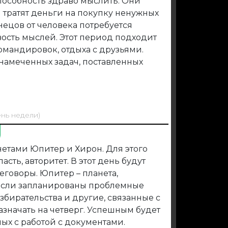
пособность здраво мыслить. Они
и тратят деньги на покупку ненужных
нецов от человека потребуется
вость мыслей. Этот период подходит
омандировок, отдыха с друзьями.
 намеченных задач, поставленных
ень недели)
нетами Юпитер и Хирон. Для этого
сть, авторитет. В этот день будут
говоры. Юпитер – планета,
Если запланированы проблемные
збирательства и другие, связанные с
азначать на четверг. Успешным будет
ых с работой с документами.