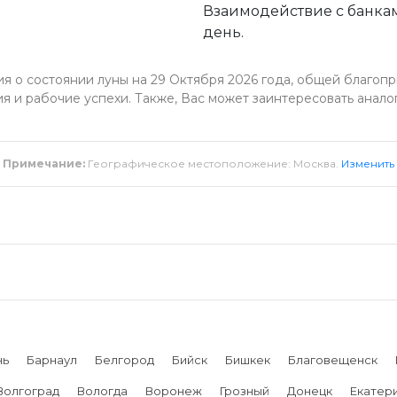
Взаимодействие с банкам
день.
 о состоянии луны на 29 Октября 2026 года, общей благопри
я и рабочие успехи. Также, Вас может заинтересовать анало
Примечание:
Географическое местоположение: Москва.
Изменить
нь
Барнаул
Белгород
Бийск
Бишкек
Благовещенск
Волгоград
Вологда
Воронеж
Грозный
Донецк
Екатер