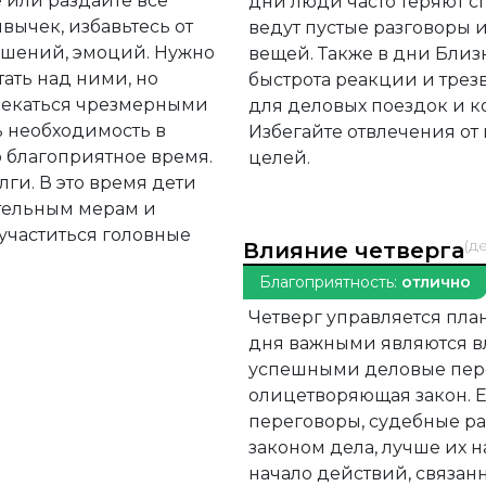
 или раздайте все
дни люди часто теряют с
вычек, избавьтесь от
ведут пустые разговоры 
ношений, эмоций. Нужно
вещей. Также в дни Близ
ать над ними, но
быстрота реакции и трез
влекаться чрезмерными
для деловых поездок и к
ь необходимость в
Избегайте отвлечения от
о благоприятное время.
целей.
лги. В это время дети
тельным мерам и
участиться головные
(д
Влияние четверга
Благоприятность:
отлично
Четверг управляется пла
дня важными являются вла
успешными деловые пере
олицетворяющая закон. 
переговоры, судебные ра
законом дела, лучше их н
начало действий, связанн