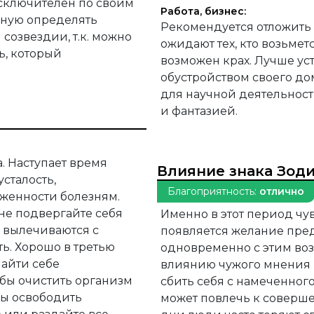
сключителен по своим
Работа, бизнес:
чную определять
Рекомендуется отложить
созвездии, т.к. можно
ожидают тех, кто возьмет
ь, который
возможен крах. Лучше ус
обустройством своего до
для научной деятельност
и фантазией.
. Наступает время
Влияние знака Зод
сталость,
Благоприятность:
отлично
рженности болезням.
 не подвергайте себя
Именно в этот период чу
я вылечиваются с
появляется желание пре
ь. Хорошо в третью
одновременно с этим во
найти себе
влиянию чужого мнения 
 бы очистить организм
сбить себя с намеченног
бы освободить
может повлечь к соверш