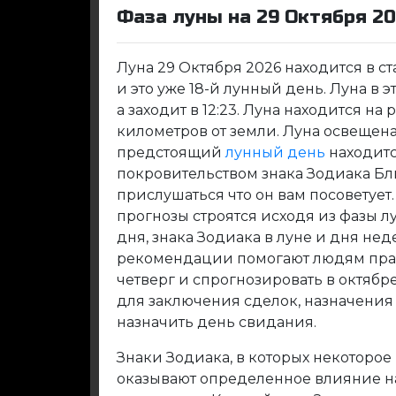
Фаза луны на 29 Октября 2
Луна 29 Октября 2026 находится в 
и это уже 18-й лунный день. Луна в эт
а заходит в 12:23. Луна находится на 
километров от земли. Луна освещена 
предстоящий
лунный день
находитс
покровительством знака Зодиака Бл
прислушаться что он вам посоветуе
прогнозы строятся исходя из фазы л
дня, знака Зодиака в луне и дня не
рекомендации помогают людям прав
четверг и спрогнозировать в октяб
для заключения сделок, назначения
назначить день свидания.
Знаки Зодиака, в которых некоторое
оказывают определенное влияние на