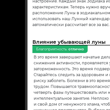
настроение. Каждый знак Зодиака и
характеристикам. Теперь нужно вру
расположение Луны в зодиакальном 
использовать наш Лунный календар
автоматически рассчитает все за вас.
Влияние убывающей луны
Благоприятность:
отлично
В это время завершают начатые дела
снижения активности, проявляется у
заторможенность. Это время подве
Старайтесь следить за здоровьем и
риску заболеть. Болезни в это врем
трудом. Повышается травмоопасност
четверть фазы путешествовать или 
интеллектуальное занятие. Неплохо
и свой дом от ненужного хлама, что