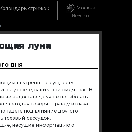
Москва
Календарь стрижек
Изменить
я
ающая луна
ого дня
жающий внутреннюю сущность
й вы узнаете, каким они видят вас. Не
нные недостатки, лучше поработать
и сегодня говорят правду в глаза.
о попадете под влияние другого
ь трезвый рассудок,
ещие, несущие информацию о