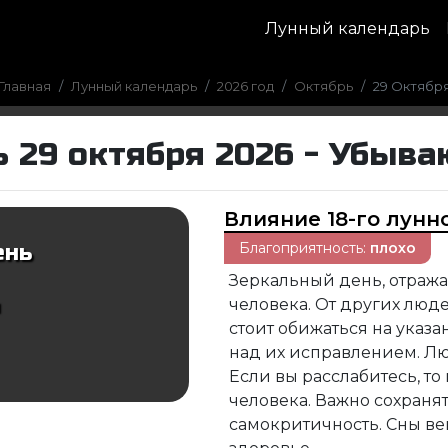
Лунный календарь
Главная
Лунный календарь
2026 год
Октябрь
29 Октябр
 29 октября 2026 - Убыв
Влияние 18-го лунн
Благоприятность:
плохо
ень
Зеркальный день, отра
человека. От других люде
стоит обижаться на указа
над их исправлением. Люд
Если вы расслабитесь, т
человека. Важно сохранят
самокритичность. Сны в