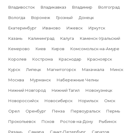
Владивосток
Владикавказ
Владимир
Волгоград
Вологда
Воронеж
Грозный
Донецк
Екатеринбург
Иваново
Ижевск
Иркутск
Казань
Калининград
Калуга
Каменск-Уральский
Кемерово
Киев
Киров
Комсомольск-на-Амуре
Королев
Кострома
Краснодар
Красноярск
Курск
Липецк
Магнитогорск
Махачкала
Минск
Москва
Мурманск
Набережные Челны
Нижний Новгород
Нижний Тагил
Новокузнецк
Новороссийск
Новосибирск
Норильск
Омск
Орел
Оренбург
Пенза
Первоуральск
Пермь
Прокопьевск
Псков
Ростов-на-Дону
Рыбинск
Рязань
Самара
Санкт-Петербург
Саратов