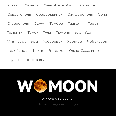
Рязань
Самара
Санкт-Петербург
Саратов
Севастополь
Северодвинск
Симферополь
Сочи
Ставрополь
Сухум
Тамбов
Ташкент
Тверь
Тольятти
Томск
Тула
Тюмень
Улан-Удэ
Ульяновск
Уфа
Хабаровск
Харьков
Чебоксары
Челябинск
Шахты
Энгельс
Южно-Сахалинск
Якутск
Ярославль
© 2026. Womoon.ru.
Написать администрации