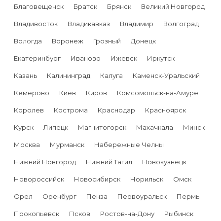
Благовещенск
Братск
Брянск
Великий Новгород
Владивосток
Владикавказ
Владимир
Волгоград
Вологда
Воронеж
Грозный
Донецк
Екатеринбург
Иваново
Ижевск
Иркутск
Казань
Калининград
Калуга
Каменск-Уральский
Кемерово
Киев
Киров
Комсомольск-на-Амуре
Королев
Кострома
Краснодар
Красноярск
Курск
Липецк
Магнитогорск
Махачкала
Минск
Москва
Мурманск
Набережные Челны
Нижний Новгород
Нижний Тагил
Новокузнецк
Новороссийск
Новосибирск
Норильск
Омск
Орел
Оренбург
Пенза
Первоуральск
Пермь
Прокопьевск
Псков
Ростов-на-Дону
Рыбинск